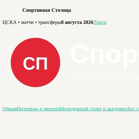
Спортивная Столица
Перейти
ЦСКА • матчи • трансферы
8 августа 2026
Поиск
к
содержимому
Общая
Интервью и мнения
Молодежный спорт и академии
Зал с