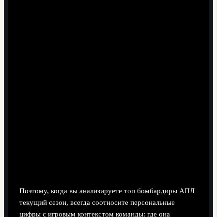
Зависимость от пенальти: без 11‑метровых
результат резко проседает, хотя в голевом списке
это не всегда бросается в глаза.
Сильный перекос в пользу одной ноги или одного
типа момента (например, только прострелы) делает
игрока уязвимым против адаптивной обороны.
Команда создаёт мало моментов, но форвард
"тащит" за счёт сверхконверсии; в долгую такую
реализацию сложно удерживать.
Смена тренера и системы игры может быстро
обнулить привычные для нападающего зоны и типы
передач.
Большой календарь и участие в нескольких
турнирах снижают свежесть, даже если в таблице
чемпионата всё выглядит стабильно.
Поэтому, когда вы анализируете топ бомбардиры АПЛ
текущий сезон, всегда соотносите персональные
цифры с игровым контекстом команды: где она