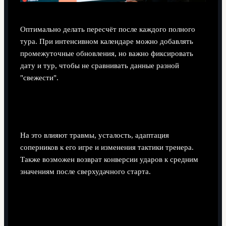
Оптимально делать пересчёт после каждого полного
тура. При интенсивном календаре можно добавлять
промежуточные обновления, но важно фиксировать
дату и тур, чтобы не сравнивать данные разной
"свежести".
Почему лидер гонки бомбардиров может
"исчезнуть" во второй части сезона?
На это влияют травмы, усталость, адаптация
соперников к его игре и изменения тактики тренера.
Также возможен возврат конверсии ударов к средним
значениям после сверхудачного старта.
Стоит ли сравнивать нападающих разных
позиций (форвард и вингер) по голам?