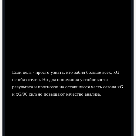
Нужно ли учитывать xG, если интересуют
только голы?
Если цель - просто узнать, кто забил больше всех, xG
не обязателен. Но для понимания устойчивости
результата и прогнозов на оставшуюся часть сезона xG
и xG/90 сильно повышают качество анализа.
Как правильно использовать таблицу лучших
бомбардиров Английской премьер-лиги для
ставок или прогнозов?