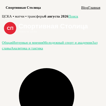
Спортивная Столица
Blog
Главная
Перейти
ЦСКА • матчи • трансферы
6 августа 2026
Поиск
к
содержимому
Общая
Интервью и мнения
Молодежный спорт и академии
Зал
славы
Аналитика и тактика