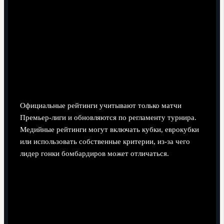
результативности.
Разбираем типичные вопросы о
лидерах по голам
Почему официальные и медийные рейтинги
лучшего бомбардира иногда отличаются?
Официальные рейтинги учитывают только матчи
Премьер‑лиги и обновляются по регламенту турнира.
Медийные рейтинги могут включать кубки, еврокубки
или использовать собственные критерии, из‑за чего
лидер гонки бомбардиров может отличаться.