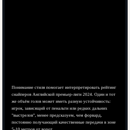
ассисты.
Специалист по стандартам
. Значительная доля
мячей приходит со штрафных и пенальти. Такие
игроки нередко высоко в голевом списке, хотя их xG
с игры ниже. При сравнении двух снайперов
корректно разделять голы с игры и с "точки".
Инвертированный вингер
. Формально числится
фланговым, но часто смещается в центр под удар. У
него может быть много попыток, высокий xG/90 и
относительно слабый показатель конверсии, что
важно учитывать в долгосрочных прогнозах.
Понимание стиля помогает интерпретировать рейтинг
снайперов Английской премьер-лиги 2024. Один и тот
же объём голов может иметь разную устойчивость:
игрок, зависящий от пенальти или редких дальних
"выстрелов", менее предсказуем, чем форвард,
постоянно получающий качественные передачи в зоне
5-10 метров от ворот.