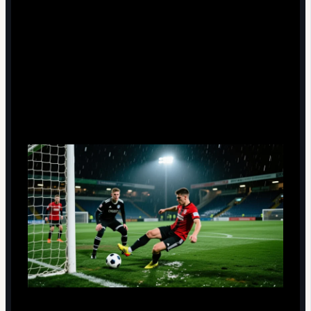
розыгрыши, взаимодействие форварда с "десяткой"
и крайними.
Роль нападающего как основного адресата атак:
партнёры инстинктивно ищут его в завершающей
фазе.
Ограничения и риски переоценки снайпера