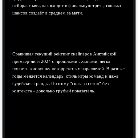
отбирает мяч, как входит в финальную треть, сколько
шансов создаёт в среднем за матч.
Сравнение с историческими
рекордами и прошлыми сезонами
Сравнивая текущий рейтинг снайперов Английской
премьер-лиги 2024 с прошлыми сезонами, легко
попасть в ловушку некорректных параллелей. В разные
годы меняется календарь, стиль игры команд и даже
судейские тренды. Поэтому "голы за сезон" без
контекста - довольно грубый показатель.
Миф о прямом сравнении общего числа голов
.
Один сезон может быть более "верховым" (много
результативных матчей), другой - оборонительным.
Без учёта среднего количества голов в лиге выводы
о силе конкретного снайпера будут искажены.