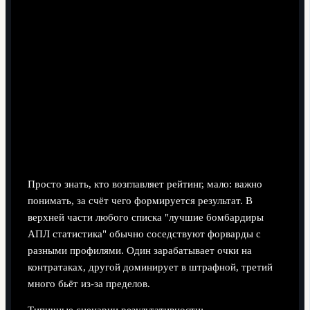
время.
Учтите "Пенальти": большое число 11‑метровых
может завышать восприятие снайперских качеств.
Отслеживайте динамику: сохраните таблицу на
несколько туров подряд, чтобы видеть тренды, а не
единичный всплеск.
Анализ игровых стилей лидеров:
где рождаются голы
Просто знать, кто возглавляет рейтинг, мало: важно
понимать, за счёт чего формируется результат. В
верхней части любого списка "лучшие бомбардиры
АПЛ статистика" обычно соседствуют форварды с
разными профилями. Один зарабатывает очки на
контратаках, другой доминирует в штрафной, третий
много бьёт из‑за пределов.