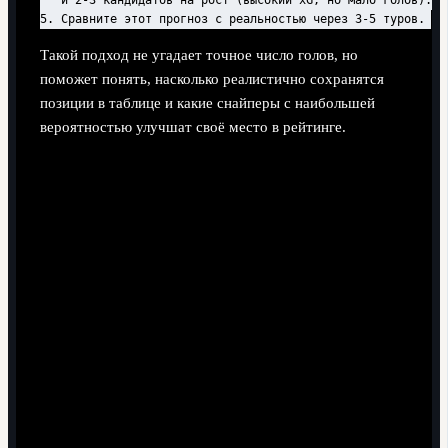
5. Сравните этот прогноз с реальностью через 3-5 туров.
Такой подход не угадает точное число голов, но
поможет понять, насколько реалистично сохранятся
позиции в таблице и какие снайперы с наибольшей
вероятностью улучшат своё место в рейтинге.
Чек-лист быстрой оценки бомбардира
Я смотрю только голы в матчах АПЛ текущего
сезона, не смешивая турниры.
Я знаю, сколько минут форвард провёл на поле и
каков его показатель минут на один гол.
Я разделяю голы с пенальти и с игры и учитываю их
отдельно.
Я оцениваю xG и понимаю, насколько реализация
выше или ниже ожидаемой.
Я учитываю стиль команды: создаёт ли она
достаточно моментов для устойчивой