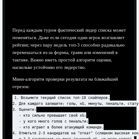
Прогнозы и факторы, способные
изменить турнирный расклад
Перед каждым туром фактический лидер списка может
поменяться. Даже если сегодня один игрок возглавляет
рейтинг, через пару недель топ‑3 способно радикально
перемешаться из‑за формы, травм или изменений в
тактике. Важно иметь простой алгоритм оценки,
насколько устойчиво его лидерство.
Мини‑алгоритм проверки результата на ближайший
отрезок:
1. Возьмите текущий список топ-10 снайперов.

2. Для каждого запишите: голы, xG, минуты, пенальти, статус
3. Оцените:

   - кто сильно превышает свой xG;

   - у кого много голов с пенальти;

   - кто играет в более атакующей команде.

4. Отметьте 2-3 кандидатов на "откат" (слишком высокая конв
   и 2-3 кандидатов на рост (высокий xG, но мало голов).
