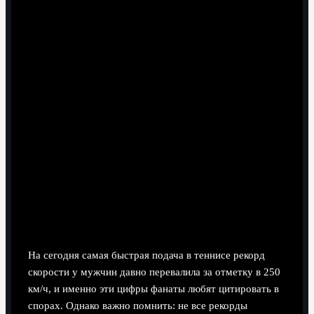
Рекорды скорости: кто и как разгонял мяч до
запредельных цифр
На сегодня самая быстрая подача в теннисе рекорд
скорости у мужчин давно перевалила за отметку в 250
км/ч, и именно эти цифры фанаты любят цитировать в
спорах. Однако важно помнить: не все рекорды