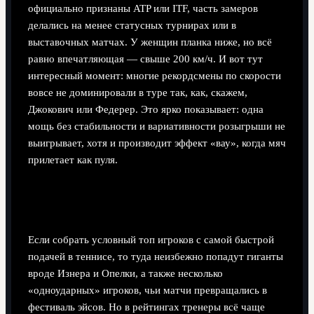
официально признаны ATP или ITF, часть замеров
делались на менее статусных турнирах или в
выставочных матчах. У женщин планка ниже, но всё
равно впечатляющая — свыше 200 км/ч. И вот тут
интересный момент: многие рекордсмены по скорости
вовсе не доминировали в туре так, как, скажем,
Джокович или Федерер. Это ярко показывает: одна
мощь без стабильности и вариативности розыгрыши не
выигрывает, хотя и производит эффект «вау», когда мяч
прилетает как пуля.
Топ подающих: не только км/ч, но и польза на
табло
Если собрать условный топ игроков с самой быстрой
подачей в теннисе, то туда неизбежно попадут гиганты
вроде Изнера и Опелки, а также несколько
«одноударных» игроков, чьи матчи превращались в
фестиваль эйсов. Но в рейтингах тренеры всё чаще