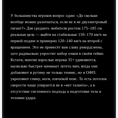
реально достижимы
У большинства игроков вопрос один: «До скольки
вообще можно разогнаться, если не я не двухметровый
гигант?» Для среднего любителя ростом 175–185 см
реальная цель — выйти на стабильные 150–170 км/ч на
первой подаче и примерно 120–140 км/ч на второй с
вращением. Это не принесёт вам славу рекордсмена,
зато радикально упростит набор очков в своём гейме.
Кстати, многие взрослые игроки 35+ удивляются,
насколько быстрее начинает лететь мяч, когда они
добавляют в рутину не только теннис, но и ОФП:
укрепляют спину, ноги, плечевой пояс. То есть потолок
скорости чаще упирается не в «нет таланта», а в
отсутствие системного подхода к подготовке тела и
техники удара.
Будущее скоростей подачи: прогноз на 2025–
2030 годы