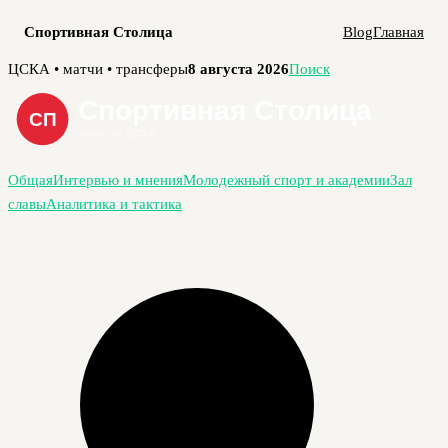
Спортивная Столица
Blog
Главная
Перейти
ЦСКА • матчи • трансферы
8 августа 2026
Поиск
к
содержимому
Общая
Интервью и мнения
Молодежный спорт и академии
Зал
славы
Аналитика и тактика