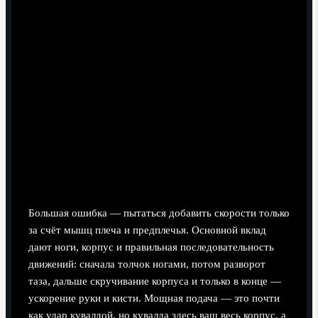
Что реально влияет на мощь подачи, помимо
силы руки
Большая ошибка — пытаться добавить скорости только
за счёт мышц плеча и предплечья. Основной вклад
дают ноги, корпус и правильная последовательность
движений: сначала толчок ногами, потом разворот
таза, дальше скручивание корпуса и только в конце —
ускорение руки и кисти. Мощная подача — это почти
как удар кувалдой, но кувалда здесь ваш весь корпус, а