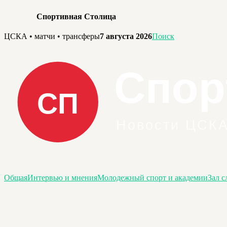
Спортивная Столица
Перейти
ЦСКА • матчи • трансферы
7 августа 2026
Поиск
к
содержимому
Общая
Интервью и мнения
Молодежный спорт и академии
Зал с