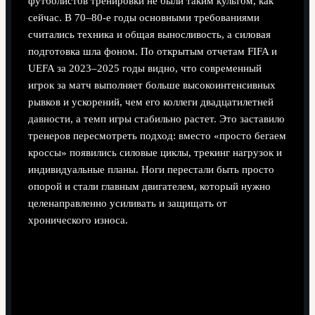
футболистов тренировки не были таким культом, как
сейчас. В 70–80‑е годы основными требованиями
считались техника и общая выносливость, а силовая
подготовка шла фоном. По открытым отчетам FIFA и
UEFA за 2023–2025 годы видно, что современный
игрок за матч выполняет больше высокоинтенсивных
рывков и ускорений, чем его коллеги двадцатилетней
давности, а темп игры стабильно растет. Это заставило
тренеров пересмотреть подход: вместо «просто бегаем
кроссы» появились силовые циклы, трекинг нагрузок и
индивидуальные планы. Ноги перестали быть просто
опорой и стали главным двигателем, который нужно
целенаправленно усиливать и защищать от
хронического износа.
Эволюция требований к мышцам ног
Ключевое отличие современного футбола — работа на
пределе почти весь матч. Если раньше делали акцент