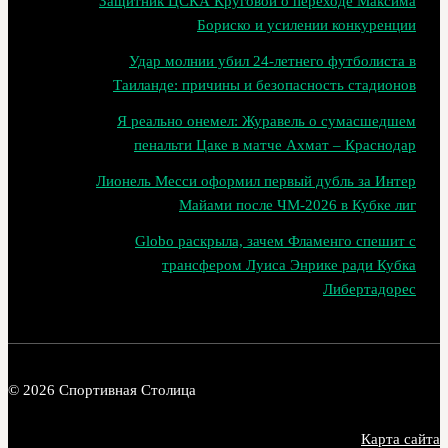
Защитник ЦСКА Круговой о переходе Максима
Бориско и усилении конкуренции
Удар молнии убил 24-летнего футболиста в
Таиланде: причины и безопасность стадионов
Я реально онемел: Журавель о сумасшедшем
пенальти Цаке в матче Ахмат – Краснодар
Лионель Месси оформил первый дубль за Интер
Майами после ЧМ‑2026 в Кубке лиг
Globo раскрыла, зачем Фламенго спешит с
трансфером Луиса Энрике ради Кубка
Либертадорес
© 2026 Спортивная Столица
Карта сайта