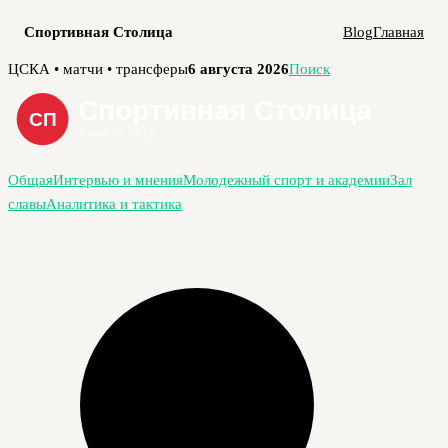
Спортивная Столица
Blog
Главная
Перейти
ЦСКА • матчи • трансферы
6 августа 2026
Поиск
к
содержимому
Общая
Интервью и мнения
Молодежный спорт и академии
Зал
славы
Аналитика и тактика