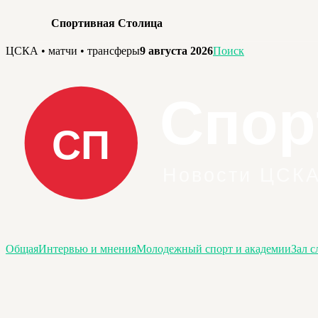
Спортивная Столица
Перейти
ЦСКА • матчи • трансферы
9 августа 2026
Поиск
к
содержимому
Общая
Интервью и мнения
Молодежный спорт и академии
Зал с