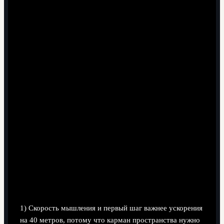
пробиться
Если разобрать историю Элтона рационально, то
выясняется: дело не в чуде, а в дисциплине и
правильных акцентах. Тренеры, которые вели его с
молодёжных лет, построили вокруг него понятную
модель: минимизация игры верхом, максимум
коротких передач и постоянный поиск свободных зон.
В этом смысле любой футболист низкого роста успех в
профессиональном футболе выстраивает на трёх
опорах: скорости принятия решений, работе без мяча и
умению выдерживать единоборства за счёт баланса.
Рост перестаёт быть приговором, когда игрок честно
признаёт свои ограничения и системно компенсирует
их.
1) Скорость мышления и первый шаг важнее ускорения
на 40 метров, потому что карман пространства нужно