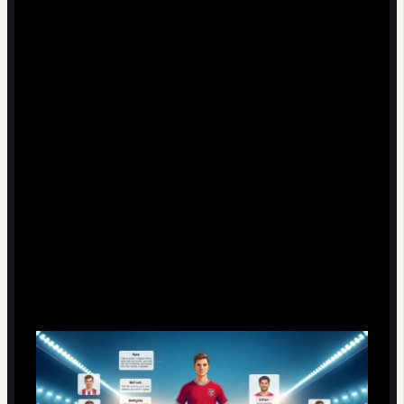
попали к более гибкому наставнику.
Что из этого вынести молодым игрокам