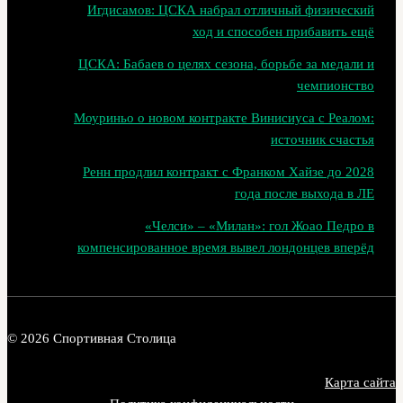
Игдисамов: ЦСКА набрал отличный физический
ход и способен прибавить ещё
ЦСКА: Бабаев о целях сезона, борьбе за медали и
чемпионство
Моуриньо о новом контракте Винисиуса с Реалом:
источник счастья
Ренн продлил контракт с Франком Хайзе до 2028
года после выхода в ЛЕ
«Челси» – «Милан»: гол Жоао Педро в
компенсированное время вывел лондонцев вперёд
© 2026 Спортивная Столица
Карта сайта