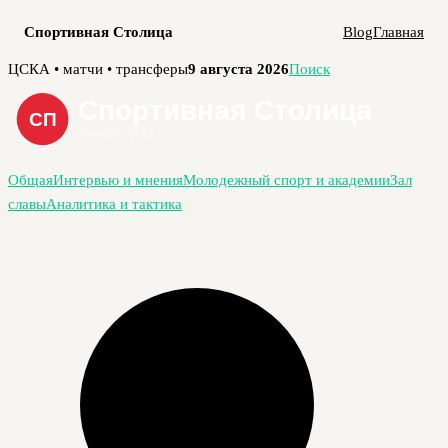
Спортивная Столица
Blog
Главная
Перейти
ЦСКА • матчи • трансферы
9 августа 2026
Поиск
к
содержимому
Общая
Интервью и мнения
Молодежный спорт и академии
Зал
славы
Аналитика и тактика