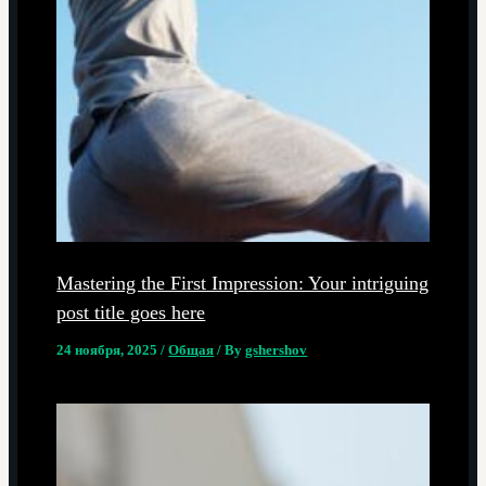
Mastering the First Impression: Your intriguing
post title goes here
24 ноября, 2025
/
Общая
/ By
gshershov