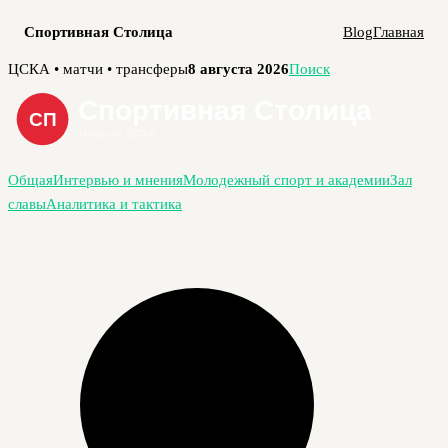
Спортивная Столица
Blog
Главная
Перейти
ЦСКА • матчи • трансферы
8 августа 2026
Поиск
к
содержимому
Общая
Интервью и мнения
Молодежный спорт и академии
Зал
славы
Аналитика и тактика