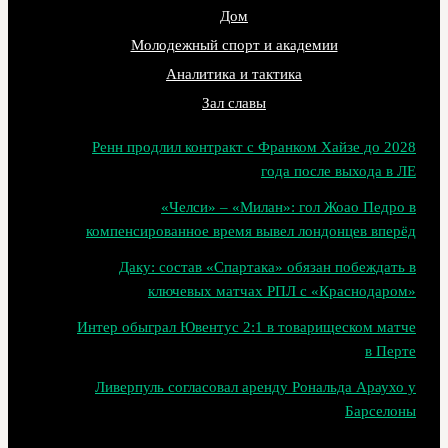
Дом
Молодежный спорт и академии
Аналитика и тактика
Зал славы
Ренн продлил контракт с Франком Хайзе до 2028
года после выхода в ЛЕ
«Челси» – «Милан»: гол Жоао Педро в
компенсированное время вывел лондонцев вперёд
Даку: состав «Спартака» обязан побеждать в
ключевых матчах РПЛ с «Краснодаром»
Интер обыграл Ювентус 2:1 в товарищеском матче
в Перте
Ливерпуль согласовал аренду Рональда Араухо у
Барселоны