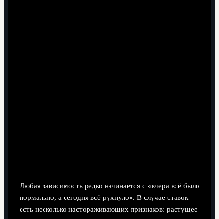
Профилактика: как спортсменам не
повторить путь к ставочной
зависимости
Ранние сигналы, которые нельзя
игнорировать
Любая зависимость редко начинается с «вчера всё было
нормально, а сегодня всё рухнуло». В случае ставок
есть несколько настораживающих признаков: растущее