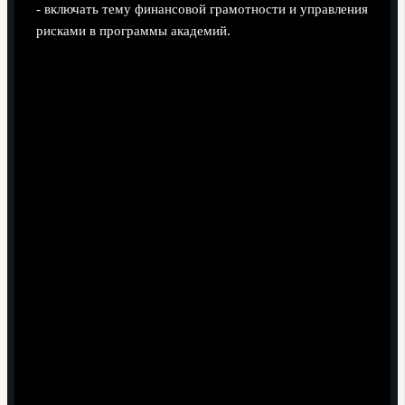
- включать тему финансовой грамотности и управления
рисками в программы академий.
Возвращение на поле: что значит
«доказать, что ты изменился»
Работа на тренировкаx и вне поля