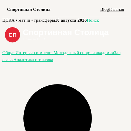
Спортивная Столица
Blog
Главная
Перейти
ЦСКА • матчи • трансферы
10 августа 2026
Поиск
к
содержимому
Общая
Интервью и мнения
Молодежный спорт и академии
Зал
славы
Аналитика и тактика