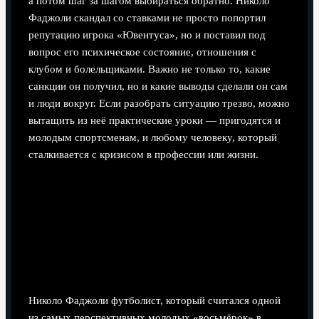
а потом шаг за шагом выбираться обратно. Николо
Фаджоли скандал со ставками не просто попортил
репутацию игрока «Ювентуса», но и поставил под
вопрос его психическое состояние, отношения с
клубом и болельщиками. Важно не только то, какие
санкции он получил, но и какие выводы сделали он сам
и люди вокруг. Если разобрать ситуацию трезво, можно
вытащить из неё практические уроки — пригодятся и
молодым спортсменам, и любому человеку, который
сталкивается с кризисом в профессии или жизни.
Как разгорелся скандал: сухие
факты без лишнего драматизма
Что произошло с точки зрения регламента и
закона
Николо Фаджоли футболист, который считался одной
из самых перспективных молодых «восьмёрок» в