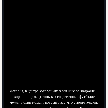
9 минут чтения
Ставочный кризис и путь назад:
почему история Николо Фаджоли
так цепляет
История, в центре которой оказался Николо Фаджоли,
— хороший пример того, как современный футболист
может в один момент потерять всё, что строил годами,