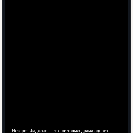
Чему нас учит путь Николо
Фаджоли
Кризис как стресс-тест личности и системы
История Фаджоли — это не только драма одного