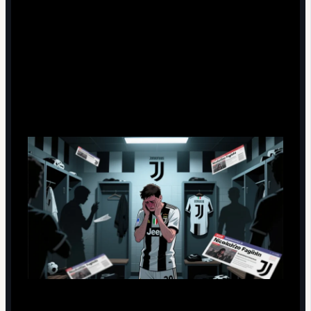
происходит в голове игрока во
время скандала
Стыд, вина и страх: три эмоции, которые
мешают действовать