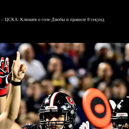
н – ЦСКА: Клюшев о голе Дзюбы и правиле 8 секунд