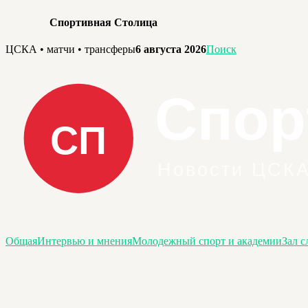
Спортивная Столица
Перейти
ЦСКА • матчи • трансферы
6 августа 2026
Поиск
к
содержимому
Общая
Интервью и мнения
Молодежный спорт и академии
Зал с