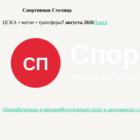
Спортивная Столица
Перейти
ЦСКА • матчи • трансферы
7 августа 2026
Поиск
к
содержимому
Общая
Интервью и мнения
Молодежный спорт и академии
Зал с