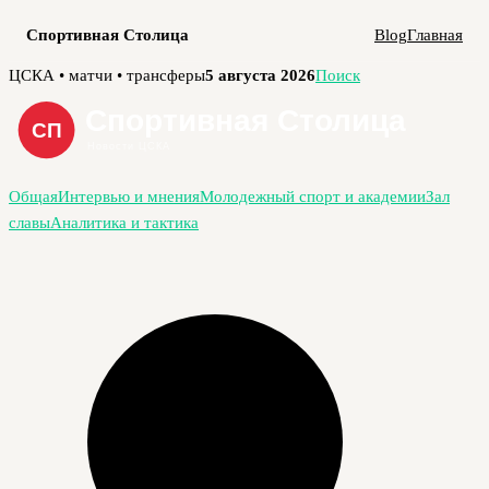
Спортивная Столица
Blog
Главная
Перейти
ЦСКА • матчи • трансферы
5 августа 2026
Поиск
к
содержимому
Общая
Интервью и мнения
Молодежный спорт и академии
Зал
славы
Аналитика и тактика