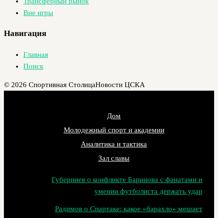
Трансферный рынок
Вне игры
Навигация
Главная
Поиск
© 2026 Спортивная Столица
Новости ЦСКА
Дом
Молодежный спорт и академии
Аналитика и тактика
Зал славы
Губерниев о конфликте Баринова с фанатами и
умении футболиста держать удар
Радимов о Спартаке: какое «барахло» мешает