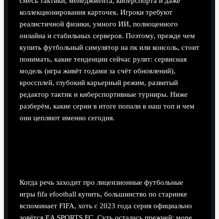
смесь тактики, менеджмента, киберспорта и даже
коллекционирования карточек. Игроки требуют
реалистичной физики, умного ИИ, полноценного
онлайна и стабильных серверов. Поэтому, прежде чем
купить футбольный симулятор на пк или консоль, стоит
понимать, какие тенденции сейчас рулят: сервисная
модель (игра живёт годами за счёт обновлений),
кроссплей, глубокий карьерный режим, развитый
редактор тактик и киберспортивные турниры. Ниже
разберём, какие серии в итоге попали в наш топ и чем
они цепляют именно сегодня.
Шаг 1. FIFA / EA SPORTS FC —
король лицензий и масс-маркета
Когда речь заходит про лицензионные футбольные
игры fifa efootball купить, большинство по старинке
вспоминает FIFA, хоть с 2023 года серия официально
зовётся EA SPORTS FC. Суть осталась прежней: море