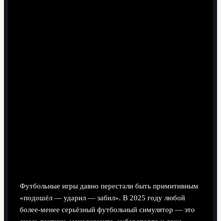
6 минут чтения
Почему в 2025 году футбольные
симуляторы — это уже не просто
«про мяч»
Футбольные игры давно перестали быть примитивным
«подошёл — ударил — забил». В 2025 году любой
более-менее серьёзный футбольный симулятор — это