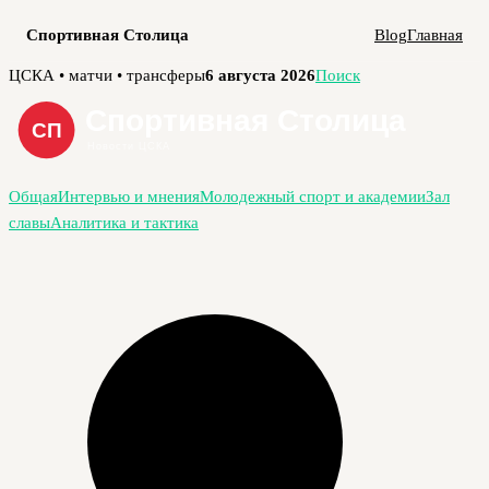
Спортивная Столица
Blog
Главная
Перейти
ЦСКА • матчи • трансферы
6 августа 2026
Поиск
к
содержимому
Общая
Интервью и мнения
Молодежный спорт и академии
Зал
славы
Аналитика и тактика