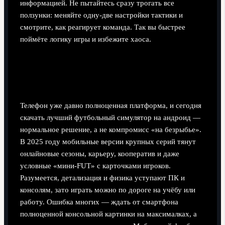
информацией. Не пытайтесь сразу трогать все
ползунки: меняйте одну-две настройки тактики и
смотрите, как реагирует команда. Так вы быстрее
поймёте логику игры и избежите хаоса.
Шаг 4. Мобильные хиты — когда
играешь в автобусе, а не на диване
Телефон уже давно полноценная платформа, и сегодня
скачать лучший футбольный симулятор на андроид —
нормальное решение, а не компромисс «на безрыбье».
В 2025 году мобильные версии крупных серий тянут
онлайновые сезоны, карьеру, кооператив и даже
условные «мини-FUT» с карточками игроков.
Разумеется, детализация и физика уступают ПК и
консолям, зато играть можно по дороге на учёбу или
работу. Ошибка многих — ждать от смартфона
полноценной консольной картинки на максималках, а