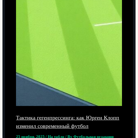
Тактика гегенпрессинга: как Юрген Клопп
изменил современный футбол
25 ноября, 2025
/
На табло
/ By
Футбольная редакция