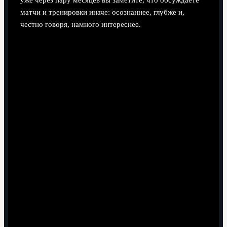
уже через пару месяцев вы заметите, что обсуждаете
матчи и тренировки иначе: осознаннее, глубже и,
честно говоря, намного интереснее.
Поделиться