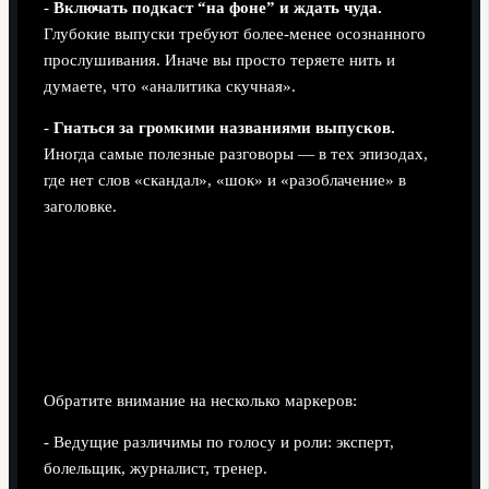
-
Включать подкаст “на фоне” и ждать чуда.
Глубокие выпуски требуют более‑менее осознанного
прослушивания. Иначе вы просто теряете нить и
думаете, что «аналитика скучная».
-
Гнаться за громкими названиями выпусков.
Иногда самые полезные разговоры — в тех эпизодах,
где нет слов «скандал», «шок» и «разоблачение» в
заголовке.
Шаг 6. Как отличить качественный
подкаст от проходного
Признаки хорошего спортивного подкаста
Обратите внимание на несколько маркеров:
- Ведущие различимы по голосу и роли: эксперт,
болельщик, журналист, тренер.