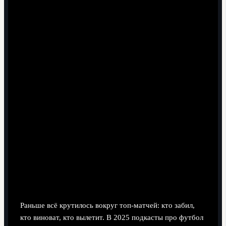
Шаг 2. Современные тренды
спортивных подкастов в 2025
1. От «просто футбола» к «спорту как
системе»
Раньше всё крутилось вокруг топ‑матчей: кто забил,
кто виноват, кто вылетит. В 2025 подкасты про футбол