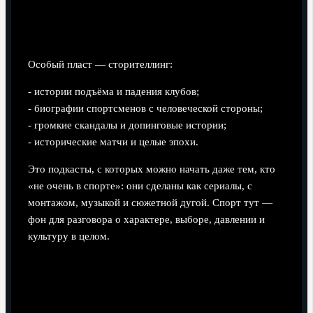
5. Истории, документалистика и
расследования
Особый пласт — сторителлинг:
- истории подъёма и падения клубов;
- биографии спортсменов с человеческой стороны;
- громкие скандалы и допинговые истории;
- исторические матчи и целые эпохи.
Это подкасты, с которых можно начать даже тем, кто
«не очень в спорте»: они сделаны как сериалы, с
монтажом, музыкой и сюжетной дугой. Спорт тут —
фон для разговора о характере, выборе, давлении и
культуру в целом.
Шаг 5. Как составить свой личный
топ и не перегореть