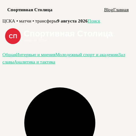
Спортивная Столица
Blog
Главная
Перейти
ЦСКА • матчи • трансферы
9 августа 2026
Поиск
к
содержимому
Общая
Интервью и мнения
Молодежный спорт и академии
Зал
славы
Аналитика и тактика