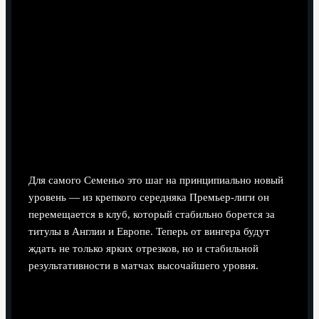
Для самого Семеньо это шаг на принципиально новый
уровень — из крепкого середняка Премьер-лиги он
перемещается в клуб, который стабильно борется за
титулы в Англии и Европе. Теперь от вингера будут
ждать не только ярких отрезков, но и стабильной
результативности в матчах высочайшего уровня.
2. Йёрген Странн Ларсен — из
«Вулверхэмптона» в «Кристал Пэлас» (€ 49,7