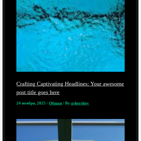
Crafting Captivating Headlines: Your awesome
post title goes here
24 ноября, 2025
/
Общая
/ By
gshershov