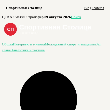
Спортивная Столица
Blog
Главная
Перейти
ЦСКА • матчи • трансферы
9 августа 2026
Поиск
к
содержимому
Общая
Интервью и мнения
Молодежный спорт и академии
Зал
славы
Аналитика и тактика