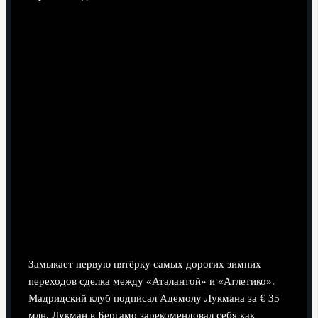
5. Адемола Лукман — из «Аталанты» в
«Атлетико» (€ 35 млн)
Замыкает первую пятёрку самых дорогих зимних
переходов сделка между «Аталантой» и «Атлетико».
Мадридский клуб подписал Адемолу Лукмана за € 35
млн. Лукман в Бергамо зарекомендовал себя как