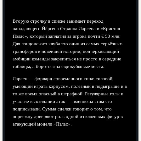
млн)
Вторую строчку в списке занимает переход
нападающего Йёргена Странна Ларсена в «Кристал
Пэлас», который заплатил за игрока почти € 50 млн.
Для лондонского клуба это один из самых серьёзных
трансферов в новейшей истории, подчёркивающий
амбиции команды закрепиться не просто в середине
таблицы, а бороться за еврокубковые места.
Ларсен — форвард современного типа: силовой,
умеющий играть корпусом, полезный в подыгрыше и в
то же время опасный в штрафной. Регулярные голы и
участие в созидании атак — именно за этим его
подписывали. Сумма сделки говорит о том, что
норвежцу доверяют роль одной из ключевых фигур в
атакующей модели «Пэлас».
3. Лукас Пакета — из «Вест Хэма» во