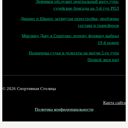
Левников обслужит центральный матч тура:
судейские бригады на 3‑й тур РПЛ
Динамо и Шварц: затянутая перестройка, проблемы
состава и трансферов
Мирлинд Даку в Спартаке: почему форвард выбрал
19‑й номер
Назначены судьи и делегаты на матчи 5-го тура
Первой лиги pari
© 2026 Спортивная Столица
Карта сайта
Политика конфиденциальности