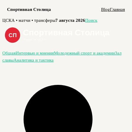
Спортивная Столица
Blog
Главная
Перейти
ЦСКА • матчи • трансферы
7 августа 2026
Поиск
к
содержимому
Общая
Интервью и мнения
Молодежный спорт и академии
Зал
славы
Аналитика и тактика