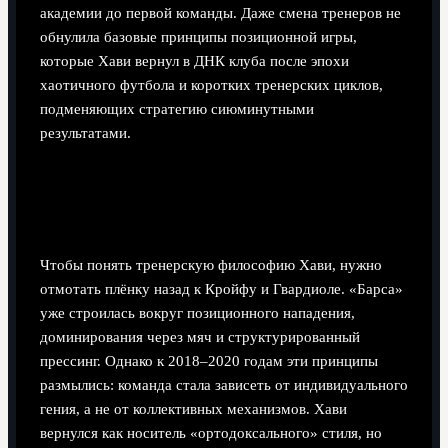
академии до первой команды. Даже смена тренеров не
обнулила базовые принципы позиционной игры,
которые Хави вернул в ДНК клуба после эпохи
хаотичного футбола и коротких тренерских циклов,
подменяющих стратегию сиюминутными
результатами.
Исторический контекст: от Кройфа
до Хави
Чтобы понять тренерскую философию Хави, нужно
отмотать плёнку назад к Кройфу и Гвардиоле. «Барса»
уже строилась вокруг позиционного нападения,
доминирования через мяч и структурированный
прессинг. Однако к 2018–2020 годам эти принципы
размылись: команда стала зависеть от индивидуального
гения, а не от коллективных механизмов. Хави
вернулся как носитель «ортодоксального» стиля, но