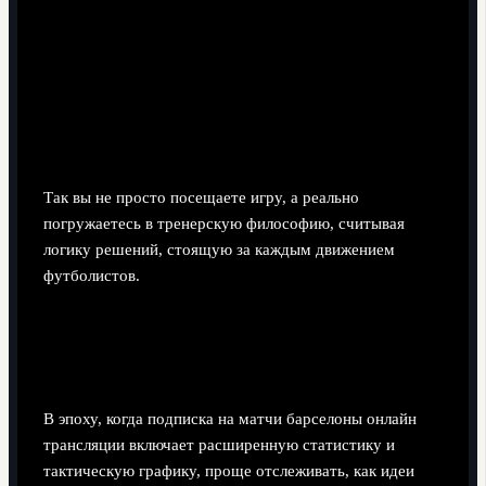
Перед вылетом пересмотрите несколько матчей с
акцентом на прессинг и позиционные атаки.
На стадионе наблюдайте не за мячом, а за
смещениями линий и реакцией команды на потери.
После матча сопоставьте свои наблюдения с
послематчевым разбором тренеров и аналитиков.
Так вы не просто посещаете игру, а реально
погружаетесь в тренерскую философию, считывая
логику решений, стоящую за каждым движением
футболистов.
Цифровое измерение: трансляции,
аналитика, мерч
В эпоху, когда подписка на матчи барселоны онлайн
трансляции включает расширенную статистику и
тактическую графику, проще отслеживать, как идеи