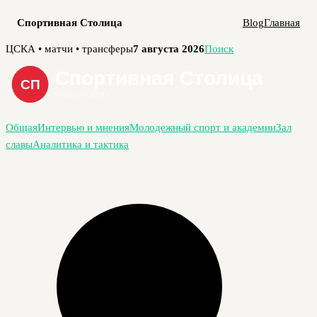
Спортивная Столица
Blog
Главная
Перейти
ЦСКА • матчи • трансферы
7 августа 2026
Поиск
к
содержимому
Общая
Интервью и мнения
Молодежный спорт и академии
Зал
славы
Аналитика и тактика