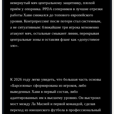
невернутый мяч центральному защитнику, плохой
приём у опорника. PPDA соперников в лучшие отрезки
работы Хави снижался до топового европейского
уровня. Контрпрессинг после потери стал системным,
а не ситуативным: ближайшие три игрока мгновенно
атакуют мяч, остальные смыкают линии, перекрывая
центральные зоны и оставляя фланг как «допустимое
зло».
Работа с молодёжью: обновление
ядра команды
К 2026 году легко увидеть, что большая часть основы
«Барселоны» сформирована из игроков, либо
выведенных Хави в первый состав, либо
адаптированных им к высшему уровню. Он выстроил
мост между Ла Масией и первой командой, сделав
переход из юношеского футбола в профессиональный