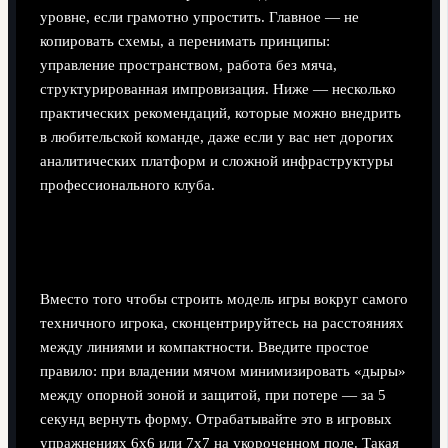
уровне, если грамотно упростить. Главное — не
копировать схемы, а перенимать принципы:
управление пространством, работа без мяча,
структурированная импровизация. Ниже — несколько
практических рекомендаций, которые можно внедрить
в любительской команде, даже если у вас нет дорогих
аналитических платформ и сложной инфраструктуры
профессионального клуба.
Совет 1: начните с базовой структуры, а не со
«звёзд»
Вместо того чтобы строить модель игры вокруг самого
техничного игрока, сконцентрируйтесь на расстояниях
между линиями и компактности. Введите простое
правило: при владении мячом минимизировать «дыры»
между опорной зоной и защитой, при потере — за 5
секунд вернуть форму. Отрабатывайте это в игровых
упражнениях 6х6 или 7х7 на укороченном поле. Такая