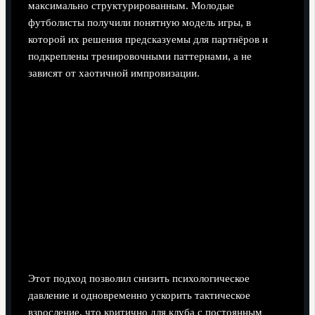
максимально структурированным. Молодые
футболисты получили понятную модель игры, в
которой их решения предсказуемы для партнёров и
подкреплены тренировочными паттернами, а не
зависят от хаотичной импровизации.
Методика интеграции молодых игроков
Чёткие роли и микрозадачи: что делать в первой,
второй и третьей фазе атаки.
Видеоанализ с упором не на ошибки, а на
альтернативные решения в тех же эпизодах.
Постепенное увеличение ответственности — от
выходов на 15 минут до игр топ-уровня.
Тренировки в смешанных группах: молодёжь —
вместе с лидерами основы.
Этот подход позволил снизить психологическое
давление и одновременно ускорить тактическое
взросление, что критично для клуба с постоянным