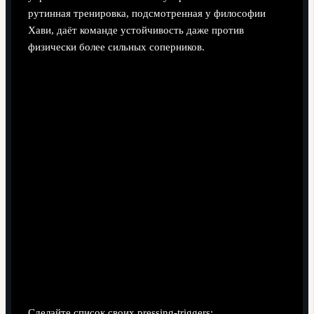
рутинная тренировка, подсмотренная у философии
Хави, даёт команде устойчивость даже против
физически более сильных соперников.
Совет 2: обучайте игроков читать триггеры, а
не просто «бежать»
Сделайте список своих pressing-triggers: