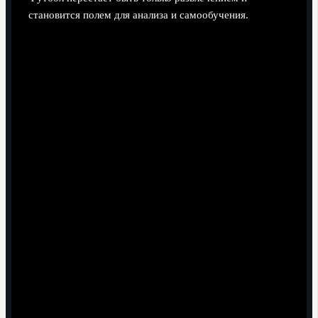
становится полем для анализа и самообучения.
Как болельщику прочувствовать философию
Хави вживую
Выберите тур в барселону на футбол с перелётом,
чтобы оставить больше времени на стадион и
музей.