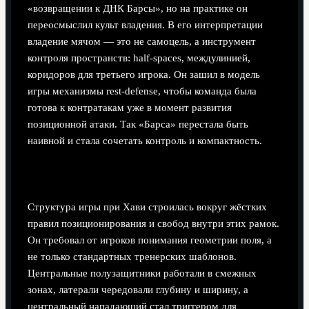
«возвращении к ДНК Барсы», но на практике он
переосмыслил культ владения. В его интерпретации
владение мячом — это не самоцель, а инструмент
контроля пространств: half-spaces, междулинией,
коридоров для третьего игрока. Он зашил в модель
игры механизмы rest-defense, чтобы команда была
готова к контратакам уже в момент развития
позиционной атаки. Так «Барса» перестала быть
наивной и стала сочетать контроль и компактность.
Принципы позиционной игры Хави
Структура игры при Хави строилась вокруг жёстких
правил позиционирования и свобод внутри этих рамок.
Он требовал от игроков понимания геометрии поля, а
не только стандартных тренерских шаблонов.
Центральные полузащитники работали в смежных
зонах, латерали чередовали глубину и ширину, а
центральный нападающий стал триггером для