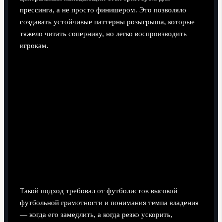
прессинга, а не просто финишером. Это позволяло
создавать устойчивые паттерны розыгрыша, которые
тяжело читать сопернику, но легко воспроизводить
игрокам.
Как работает позиционное нападение по-Хави
Постоянное наличие пяти игроков на последней
линии соперника для растяжения обороны.
Строгие правила заполнения half-spaces и
«квадратов» в центре поля.
Ротации позиций через третьего игрока, а не ради
красивой картинки.
Контроль потерь мяча: запрет на вертикальные
передачи без страховки сзади.
Такой подход требовал от футболистов высокой
футбольной грамотности и понимания темпа владения
— когда его замедлить, а когда резко ускорить,