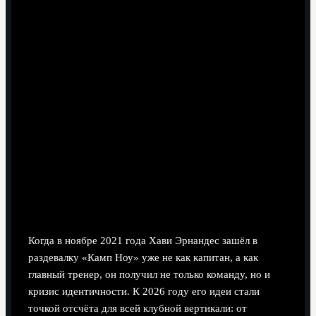
6 минут чтения
Почему философия Хави до сих пор
задаёт тон игре «Барселоны»
Когда в ноябре 2021 года Хави Эрнандес зашёл в
раздевалку «Камп Ноу» уже не как капитан, а как
главный тренер, он получил не только команду, но и
кризис идентичности. К 2026 году его идеи стали
точкой отсчёта для всей клубной вертикали: от