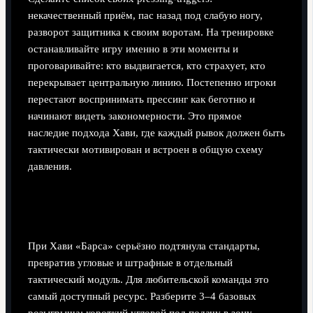
некачественный приём, пас назад под слабую ногу,
разворот защитника к своим воротам. На тренировке
останавливайте игру именно в эти моменты и
проговаривайте: кто выдвигается, кто страхует, кто
перекрывает центральную линию. Постепенно игроки
перестают воспринимать прессинг как беготню и
начинают видеть закономерности. Это прямое
наследие подхода Хави, где каждый рывок должен быть
тактически мотивирован и встроен в общую схему
давления.
Совет 3: стандарты — ваш быстрый путь к
прогрессу
При Хави «Барса» серьёзно подтянула стандарты,
превратив угловые и штрафные в отдельный
тактический модуль. Для любительской команды это
самый доступный ресурс. Разберите 3–4 базовых