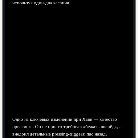
используя один-два касания.
Прессинг и контрпрессинг: оборона
начинается у форварда
Одно из ключевых изменений при Хави — качество
прессинга. Он не просто требовал «бежать вперёд», а
внедрил детальные pressing-triggers: пас назад,