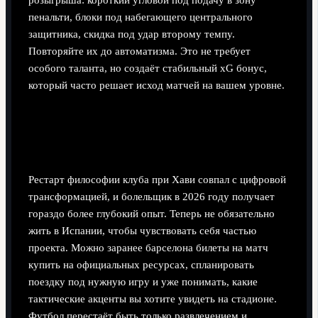
розыгрыша: короткий угловой под подачу в зону
пенальти, блоки под набегающего центрального
защитника, скидка под удар второму темпу.
Повторяйте их до автоматизма. Это не требует
особого таланта, но создаёт стабильный xG бонус,
который часто решает исход матчей на вашем уровне.
Коммерческая экосистема вокруг
новой «Барсы»
Рестарт философии клуба при Хави совпал с цифровой
трансформацией, и болельщик в 2026 году получает
гораздо более глубокий опыт. Теперь не обязательно
жить в Испании, чтобы чувствовать себя частью
проекта. Можно заранее барселона билеты на матч
купить на официальных ресурсах, спланировать
поездку под нужную игру и уже понимать, какие
тактические акценты вы хотите увидеть на стадионе.
Футбол перестаёт быть только развлечением и