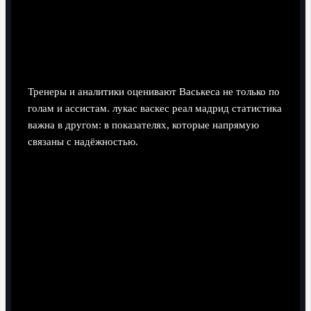
Метрики надёжности: какие
показатели доказывают его
ценность
Тренеры и аналитики оценивают Васькеса не только по
голам и ассистам. лукас васкес реал мадрид статистика
важна в другом: в показателях, которые напрямую
связаны с надёжностью.
Ошибки, ведущие к ударам и голам.
Ключевой критерий: как часто после его решений
соперник выходит на ударную позицию. У Васькеса
таких эпизодов немного, он редко отдаёт
рискованные передачи поперёк своей штрафной и
не проигрывает дуэли в пустое место.
Успешные единоборства в своей трети поля.
При игре правым защитником или фланговым
полузащитником он фокусируется на отборе и