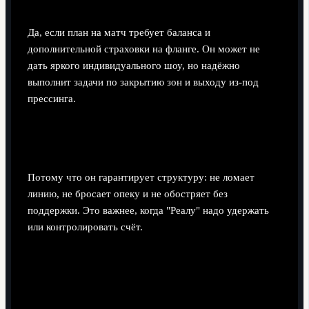
против топ-клубов?
Да, если план на матч требует баланса и
дополнительной страховки на фланге. Он может не
дать яркого индивидуального шоу, но надёжно
выполнит задачи по закрытию зон и выходу из-под
прессинга.
Почему тренеры выбирают Васькеса, а не
более атакующего вингера?
Потому что он гарантирует структуру: не ломает
линию, не бросает опеку и не обостряет без
поддержки. Это важнее, когда "Реалу" надо удержать
или контролировать счёт.