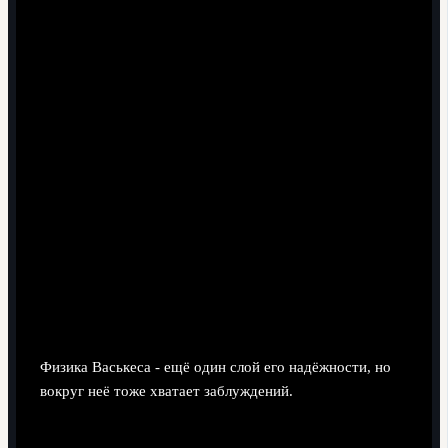
Психологическая нагрузка универсала.
Частые
смены позиции требуют постоянной адаптации; это
может приводить к эпизодическим просадкам
уверенности после серии матча на непривычной
роли.
Риск выгорания.
Готовность всегда подставить
плечо команде может приводить к тому, что игрок
редко получает полноценную паузу на
восстановление.
Физическая устойчивость:
подготовка, восстановление,
выносливость
Физика Васькеса - ещё один слой его надёжности, но
вокруг неё тоже хватает заблуждений.