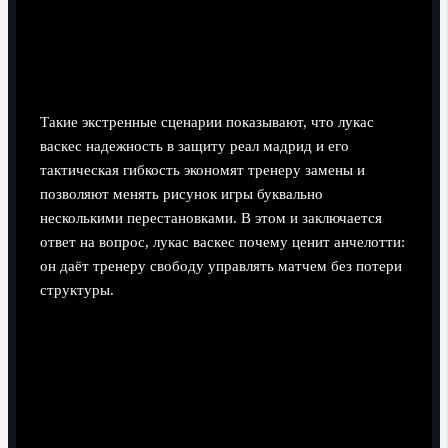
Если давление усиливается, универсал получает
установку играть проще: вынос вперёд в зону
нападающего или фол в безопасной зоне вместо
рискованного ведения.
Такие экстренные сценарии показывают, что лукас
васкес надежность в защиту реал мадрид и его
тактическая гибкость экономят тренеру замены и
позволяют менять рисунок игры буквально
несколькими перестановками. В этом и заключается
ответ на вопрос, лукас васкес почему ценит анчелотти:
он даёт тренеру свободу управлять матчем без потери
структуры.
Краткие практические ответы на
частые сомнения о Васькесе
Достаточно ли Васькес хорош для старта