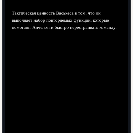
Тактическая ценность Васькеса в том, что он
выполняет набор повторяемых функций, которые
помогают Анчелотти быстро перестраивать команду.
Правый защитник в четырёхзащитной линии.
В матчах, когда основной правый латераль
недоступен, лукас васкес надежность в защиту реал