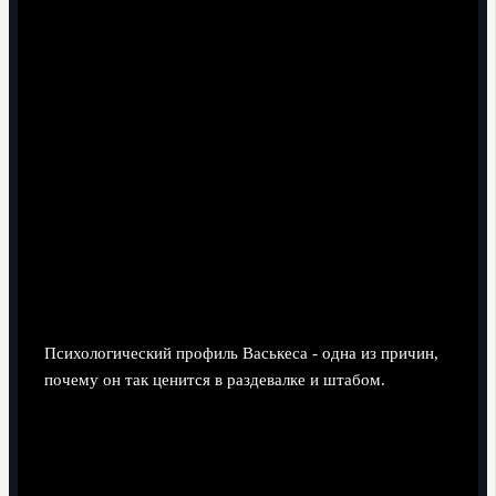
"туда-обратно" по флангу, не проседая по качеству
решений в концовке матча.
Соответствие плану на матч.
Тренерский штаб оценивает, насколько его действия
совпадают с заранее оговорёнными задачами. лукас
васкес почему ценит анчелотти напрямую связан с
этим: он почти не импровизирует в критических
зонах, действуя строго по установке.
Психология, дисциплина и влияние
на командный дух
Психологический профиль Васькеса - одна из причин,
почему он так ценится в раздевалке и штабом.
Что даёт Васькес в плане психологии и
дисциплины