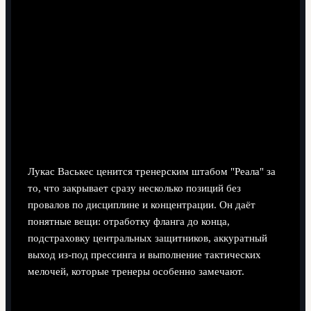
8 минут чтения
Лукас Васькес ценится тренерским штабом "Реала" за
то, что закрывает сразу несколько позиций без
провалов по дисциплине и концентрации. Он даёт
понятные вещи: отработку фланга до конца,
подстраховку центральных защитников, аккуратный
выход из-под прессинга и выполнение тактических
мелочей, которые тренеры особенно замечают.
Коротко о причинах доверия к