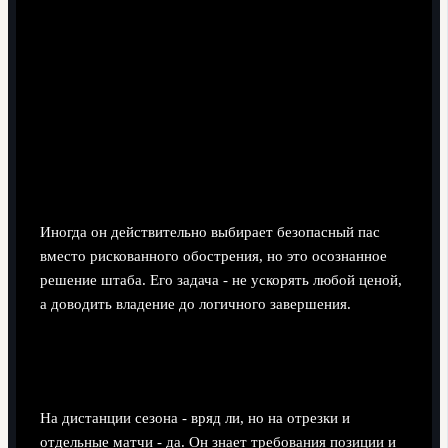
Не замедляет ли он атаки команды?
Иногда он действительно выбирает безопасный пас
вместо рискованного обострения, но это осознанное
решение штаба. Его задача - не ускорять любой ценой,
а доводить владение до логичного завершения.
Может ли Васькес полноценно заменить
основного правого защитника?
На дистанции сезона - вряд ли, но на отрезки и
отдельные матчи - да. Он знает требования позиции и