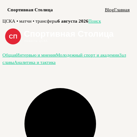
Спортивная Столица
Blog
Главная
Перейти
ЦСКА • матчи • трансферы
6 августа 2026
Поиск
к
содержимому
Общая
Интервью и мнения
Молодежный спорт и академии
Зал
славы
Аналитика и тактика