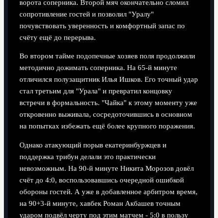
ворота соперника. Второй мяч окончательно сломил
сопротивление гостей и позволил "Уралу"
почувствовать уверенность и комфортный запас по
счёту ещё до перерыва.
Во втором тайме подопечные хозяев поля продолжили
методично дожимать соперника. На 65-й минуте
отличился полузащитник Илья Ишков. Его точный удар
стал третьим для "Урала" и превратил концовку
встречи в формальность. "Чайка" к этому моменту уже
откровенно выживала, сосредоточившись в основном
на попытках избежать ещё более крупного поражения.
Однако атакующий порыв екатеринбуржцев и
поддержка трибун делали это практически
невозможным. На 90-й минуте Никита Морозов довёл
счёт до 4:0, воспользовавшись очередной ошибкой
обороны гостей. А уже в добавленное арбитром время,
на 90+3-й минуте, хавбек Роман Акбашев точным
ударом подвёл черту под этим матчем - 5:0 в пользу