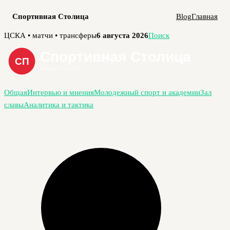
Спортивная Столица
Blog
Главная
Перейти
ЦСКА • матчи • трансферы
6 августа 2026
Поиск
к
содержимому
Общая
Интервью и мнения
Молодежный спорт и академии
Зал
славы
Аналитика и тактика