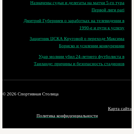
Назначены судьи и делегаты на матчи 5-го тура
Первой лиги pari
Дмитрий Губерниев о заработках на телевидении в
1990‑е и пути к успеху
Защитник ЦСКА Круговой о переходе Максима
Бориско и усилении конкуренции
Удар молнии убил 24-летнего футболиста в
Таиланде: причины и безопасность стадионов
© 2026 Спортивная Столица
Карта сайта
Политика конфиденциальности