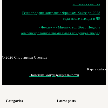
источник счастья
Ренн продлил контракт с Франком Хайзе до 2028
года после выхода в ЛЕ
«Челси» – «Милан»: гол Жоао Педро в
компенсированное время вывел лондонцев вперёд
© 2026 Спортивная Столица
Карта сайта
Политика конфиденциальности
Categories
Latest posts