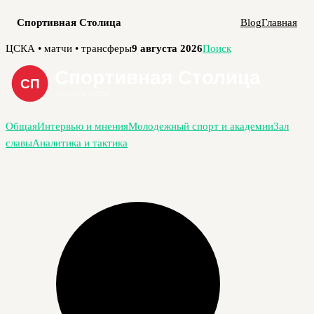
Спортивная Столица
Blog
Главная
Перейти
ЦСКА • матчи • трансферы
9 августа 2026
Поиск
к
содержимому
Общая
Интервью и мнения
Молодежный спорт и академии
Зал
славы
Аналитика и тактика