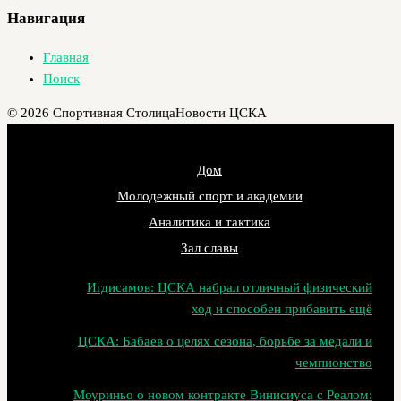
Навигация
Главная
Поиск
© 2026 Спортивная Столица
Новости ЦСКА
Дом
Молодежный спорт и академии
Аналитика и тактика
Зал славы
Игдисамов: ЦСКА набрал отличный физический
ход и способен прибавить ещё
ЦСКА: Бабаев о целях сезона, борьбе за медали и
чемпионство
Моуриньо о новом контракте Винисиуса с Реалом: