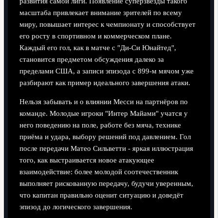
развития самой лиги. Появление суперзвезды такого
масштаба привлекает внимание зрителей по всему
миру, повышает интерес к чемпионату и способствует
его росту в спортивном и коммерческом плане.
Каждый его гол, как в матче с "Ди-Си Юнайтед",
становится предметом обсуждения далеко за
пределами США, а записи эпизода с 899-м мячом уже
разбирают как пример идеального завершения атаки.
Нельзя забывать и о влиянии Месси на партнёров по
команде. Молодые игроки "Интер Майами" учатся у
него поведению на поле, работе без мяча, технике
приёма и удара, выбору решений под давлением. Гол
после передачи Матео Сильветти - яркая иллюстрация
того, как выстраивается новое атакующее
взаимодействие: более молодой соотечественник
выполняет рискованную передачу, будучи уверенным,
что капитан правильно оценит ситуацию и доведёт
эпизод до логического завершения.