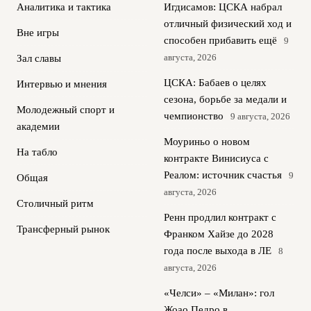
Аналитика и тактика
Игдисамов: ЦСКА набрал
отличный физический ход и
Вне игры
способен прибавить ещё
9
августа, 2026
Зал славы
ЦСКА: Бабаев о целях
Интервью и мнения
сезона, борьбе за медали и
Молодежный спорт и
чемпионство
9 августа, 2026
академии
Моуриньо о новом
На табло
контракте Винисиуса с
Реалом: источник счастья
9
Общая
августа, 2026
Столичный ритм
Ренн продлил контракт с
Трансферный рынок
Франком Хайзе до 2028
года после выхода в ЛЕ
8
августа, 2026
«Челси» – «Милан»: гол
Жоао Педро в