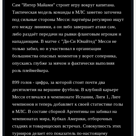
Сам "Интер Майами" строит игру вокруг капитана.
Тактическая модель команды в МЛС заметно заточена
под сильные стороны Месси: партнёры регулярно ищут
его между линиями, а он либо завершает атаки сам,
либо раздаёт передачи на рывки фланговым игрокам и
нападающим. В матче с "Ди-Си Юнайтед" Месси не
только забил, но и участвовал в организации
большинства опасных моментов у ворот соперника,
опускаясь глубже за мячом и фактически выполняя
роль плеймейкера.
899 голов - цифра, за которой стоит почти два
десятилетия на вершине футбола. В клубной карьере
Месси отличался в чемпионате Испании, Лиги 1, Лиге
чемпионов и теперь добавляет к своей статистике голы
в МЛС. В составе сборной Аргентины он забивал на
чемпионатах мира, Кубках Америки, отборочных
стадиях и товарищеских встречах. Совокупность этих
турниров делает его показатель по-настоящему