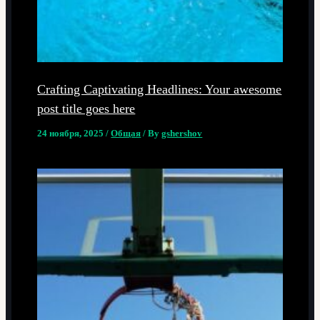
Crafting Captivating Headlines: Your awesome
post title goes here
24 ноября, 2025
/
Общая
/ By
gshershov