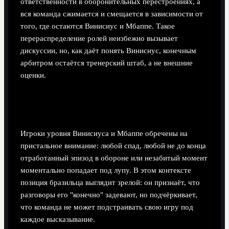
ответственности в оборонительных перестроениях, а
вся команда сжимается и смещается в зависимости от
того, где остаются Винисиус и Мбаппе. Такое
перераспределение ролей неизбежно вызывает
дискуссии, но, как даёт понять Винисиус, конечным
арбитром остаётся тренерский штаб, а не внешние
оценки.
Почему критика неизбежна - и почему её
игнорируют
Игроки уровня Винисиуса и Мбаппе обречены на
пристальное внимание: любой спад, любой не до конца
отработанный эпизод в обороне или незабитый момент
моментально попадает под лупу. В этом контексте
позиция бразильца выглядит зрелой: он признаёт, что
разговоры его "конечно" задевают, но подчёркивает,
что команда не может подстраивать свою игру под
каждое высказывание.