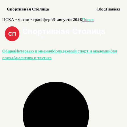
Спортивная Столица
Blog
Главная
Перейти
ЦСКА • матчи • трансферы
9 августа 2026
Поиск
к
содержимому
Общая
Интервью и мнения
Молодежный спорт и академии
Зал
славы
Аналитика и тактика