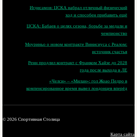
Игдисамов: ЦСКА набрал отличный физический
ход и способен прибавить ещё
ЦСКА: Бабаев о целях сезона, борьбе за медали и
чемпионство
Моуриньо о новом контракте Винисиуса с Реалом:
источник счастья
Ренн продлил контракт с Франком Хайзе до 2028
года после выхода в ЛЕ
«Челси» – «Милан»: гол Жоао Педро в
компенсированное время вывел лондонцев вперёд
© 2026 Спортивная Столица
Карта сайта