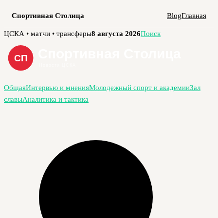
Спортивная Столица
Blog
Главная
Перейти
ЦСКА • матчи • трансферы
8 августа 2026
Поиск
к
содержимому
Общая
Интервью и мнения
Молодежный спорт и академии
Зал
славы
Аналитика и тактика