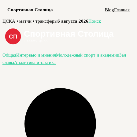
Спортивная Столица
Blog
Главная
Перейти
ЦСКА • матчи • трансферы
6 августа 2026
Поиск
к
содержимому
Общая
Интервью и мнения
Молодежный спорт и академии
Зал
славы
Аналитика и тактика