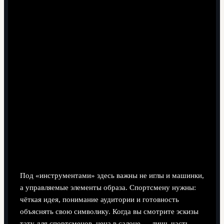
Необходимые инструменты имиджа
спортсмена
Под «инструментами» здесь важны не иглы и машинки,
а управляемые элементы образа. Спортсмену нужны:
чёткая идея, понимание аудитории и готовность
объяснять свою символику. Когда вы смотрите эскизы
тату для спортсменов, цена в салоне — лишь часть