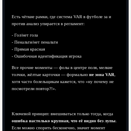
Официальная зона вмешательства VAR
Есть чёткие рамки, где система VAR в футболе за и
против анализ упирается в регламент:
- Гол/нет гола
- Пенальти/нет пенальти
- Прямая красная
- Ошибочная идентификация игрока
Все прочие моменты — фолы в центре поля, мелкие
толчки, жёлтые карточки — формально
не зона VAR
,
хотя часто болельщикам кажется, что «ну почему не
посмотрели повтор?!».
«Явная и очевидная ошибка»
Ключевой принцип: вмешиваться только тогда, когда
ошибка настолько крупная, что её видно без лупы
.
Если можно спорить бесконечно, значит момент