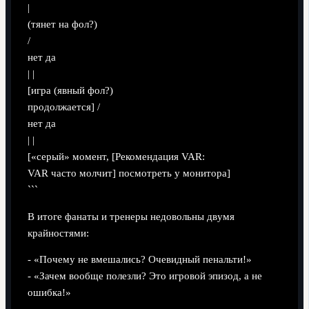
|
(тянет на фол?)
/
нет да
| |
[игра (явный фол?)
продолжается] /
нет да
| |
[«серый» момент, [Рекомендация VAR:
VAR часто молчит] посмотреть у монитора]
```
В итоге фанаты и тренеры недовольны двумя
крайностями:
- «Почему не вмешались? Очевидный пенальти!»
- «Зачем вообще полезли? Это игровой эпизод, а не
ошибка!»