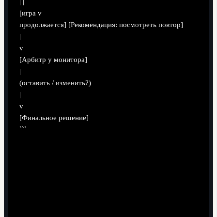
| |
[игра v
продолжается] [Рекомендация: посмотреть повтор]
|
v
[Арбитр у монитора]
|
(оставить / изменить?)
|
v
[Финальное решение]
```
Ключевые термины без
академической скуки
VAR (Video Assistant Referee)