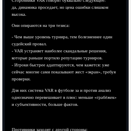
Сторонники VAR говорят буквально следующее:
да, динамика проседает, но цена ошибки слишком
высока.
Они опираются на три тезиса:
- Чем выше уровень турнира, тем болезненнее один
судейский провал.
- VAR устраняет наиболее скандальные решения,
которые раньше портило репутацию турниров.
- Игроки быстрее адаптируются, чем кажется: уже
сейчас многие сами показывают жест «экран», требуя
проверки.
Для них система VAR в футболе за и против анализ
однозначно перевешивает в плюс: меньше «грабёжек»
и субъективности, больше фактов.
Подход 2: «Футбол теряет живость и эмоции»
Противники заходят с другой стороны: