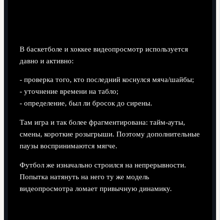
Баскетбол, хоккей: больше пауз, но зрители
привыкли
В баскетболе и хоккее видеопросмотр используется
давно и активно:
- проверка того, кто последний коснулся мяча/шайбы;
- уточнение времени на табло;
- определение, был ли бросок до сирены.
Там игра и так более фрагментирована: тайм-ауты,
смены, короткие розыгрыши. Поэтому дополнительные
паузы воспринимаются мягче.
Футбол же изначально строился на непрерывности.
Попытка натянуть на него ту же модель
видеопросмотра ломает привычную динамику.
Технологический уровень: где мы