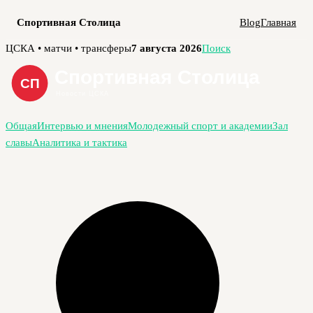
Спортивная Столица
Blog
Главная
Перейти
ЦСКА • матчи • трансферы
7 августа 2026
Поиск
к
содержимому
Общая
Интервью и мнения
Молодежный спорт и академии
Зал
славы
Аналитика и тактика