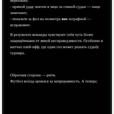
нереально;
- прямой удар локтем в лицо за спиной судьи — чаще
замечают;
- пенальти за фол на полметра
вне
штрафной —
исправляют.
В результате команды чувствуют себя чуть более
защищёнными от явной несправедливости. Особенно в
матчах плей-офф, где один гол может решать судьбу
турнира.
Минус: разрывы ритма и «VAR-пауызы»
Обратная сторона — ритм.
Футбол всегда ценился за непрерывность. А теперь: