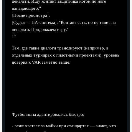
пенальти. Ищу контакт защитника ногой по ноге
нападающего."
[После просмотра]:
[Судья → ПА-система]: "Контакт есть, но не тянет на
пенальти. Продолжаем игру."
```
Там, где такие диалоги транслируют (например, в
отдельных турнирах с пилотными проектами), уровень
доверия к VAR заметно выше.
Как VAR реально влияет на
поведение игроков и тактику
Игроки
Футболисты адаптировались быстро:
- реже хватает за майки при стандартах — знают, что