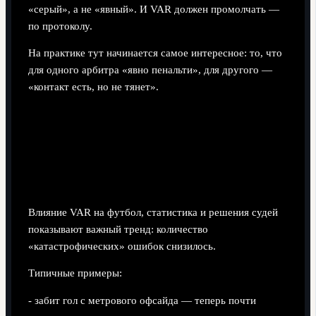
«серый», а не «явный». И VAR должен промолчать —
по протоколу.
На практике тут начинается самое интересное: то, что
для одного арбитра «явно пенальти», для другого —
«контакт есть, но не тянет».
Как VAR меняет динамику игры на
поле
Плюс: меньше грубых провалов
Влияние VAR на футбол, статистика и решения судей
показывают важный тренд: количество
«катастрофических» ошибок снизилось.
Типичные примеры:
- забит гол с метрового офсайда — теперь почти