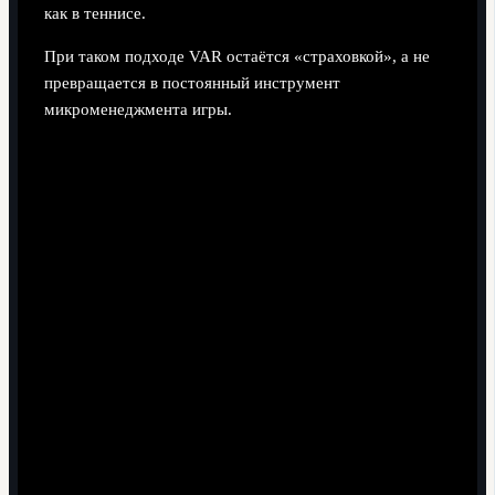
как в теннисе.
При таком подходе VAR остаётся «страховкой», а не
превращается в постоянный инструмент
микроменеджмента игры.
Сравнение с аналогами в других
видах спорта
Теннис: Hawk-Eye и минимум споров