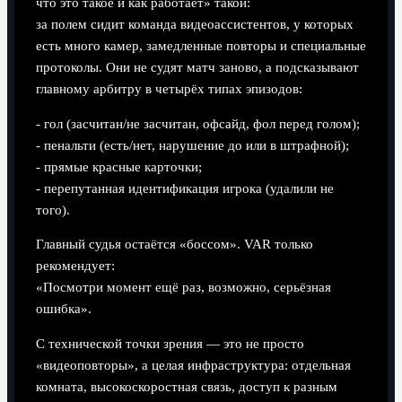
что это такое и как работает» такой:
за полем сидит команда видеоассистентов, у которых
есть много камер, замедленные повторы и специальные
протоколы. Они не судят матч заново, а подсказывают
главному арбитру в четырёх типах эпизодов:
- гол (засчитан/не засчитан, офсайд, фол перед голом);
- пенальти (есть/нет, нарушение до или в штрафной);
- прямые красные карточки;
- перепутанная идентификация игрока (удалили не
того).
Главный судья остаётся «боссом». VAR только
рекомендует:
«Посмотри момент ещё раз, возможно, серьёзная
ошибка».
С технической точки зрения — это не просто
«видеоповторы», а целая инфраструктура: отдельная
комната, высокоскоростная связь, доступ к разным