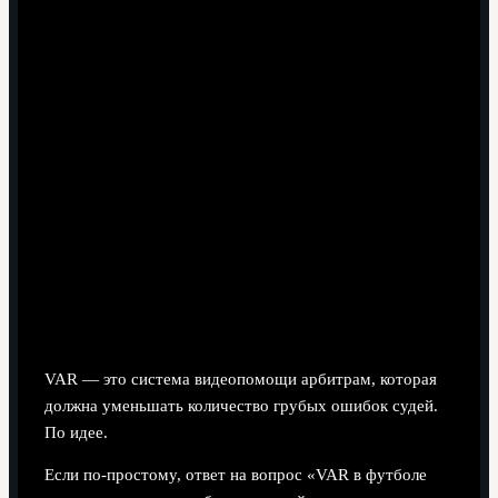
8 минут чтения
Зачем вообще ввели VAR и почему
вокруг него столько споров
VAR — это система видеопомощи арбитрам, которая
должна уменьшать количество грубых ошибок судей.
По идее.
Если по-простому, ответ на вопрос «VAR в футболе