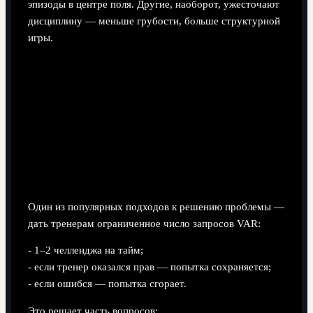
эпизоды в центре поля. Другие, наоборот, ужесточают
дисциплину — меньше грубости, больше структурной
игры.
Разные сценарии реформ: как
можно улучшить баланс «за и
против»
Вариант 1: «Челленджи» по теннисному
образцу
Один из популярных подходов к решению проблемы —
дать тренерам ограниченное число запросов VAR:
- 1–2 челленджа на тайм;
- если тренер оказался прав — попытка сохраняется;
- если ошибся — попытка сгорает.
Это решает часть вопросов: