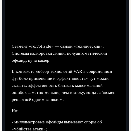
Видеоповторы: где они помогают, а
где только раздражают
Гол и офсайд: почти без споров, но с нервами
Сегмент «гол/offside» — самый «технический».
Системы калибровки линий, полуавтоматический
офсайд, куча камер.
В контексте «обзор технологий VAR в современном
футболе применение и эффективность» тут можно
сказать: эффективность близка к максимальной —
ошибок заметно меньше, чем в эпоху, когда лайнсмен
решал всё одним взглядом.
Но:
- миллиметровые офсайды вызывают споры об
«убийстве атаки»;