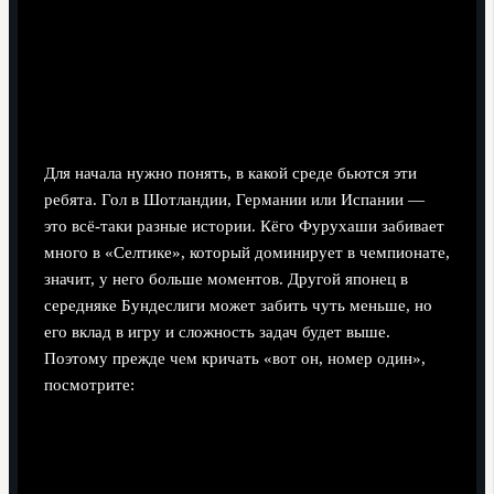
«разобрать» самого результативного
японского нападающего
Шаг 1. Определяемся с контекстом и лигой
Для начала нужно понять, в какой среде бьются эти
ребята. Гол в Шотландии, Германии или Испании —
это всё-таки разные истории. Кёго Фурухаши забивает
много в «Селтике», который доминирует в чемпионате,
значит, у него больше моментов. Другой японец в
середняке Бундеслиги может забить чуть меньше, но
его вклад в игру и сложность задач будет выше.
Поэтому прежде чем кричать «вот он, номер один»,
посмотрите: