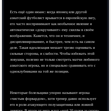
Идеализация «экзотического» игрока
Есть ещё один нюанс: когда японец или другой
азиатский футболист врывается в европейскую лигу,
его часто воспринимают как необычное явление и
автоматически «докручивают» ему скиллы в своём
воображении. Кажется, что он и техничнее, и
дисциплинированнее, и быстрее, чем есть на самом
деле. Такая идеализация мешает трезво оценивать и
сильные стороны, и слабости. Чтобы избежать этой
ловушки, полезно не только смотреть матчи любимого
азиатского игрока, но и специально сравнивать его с
одноклубниками на той же позиции.
Ошибки в трактовке позиции и обязанностей
Некоторые болельщики упорно называют игрока
«чистым форвардом», хотя тренер давно использует
его в роли атакующего полузащитника или ложной
девятки. В итоге от него ждут «ещё 20 голов за сезон»