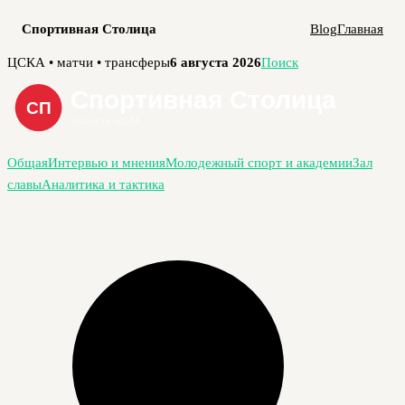
Спортивная Столица
Blog
Главная
Перейти
ЦСКА • матчи • трансферы
6 августа 2026
Поиск
к
содержимому
Общая
Интервью и мнения
Молодежный спорт и академии
Зал
славы
Аналитика и тактика