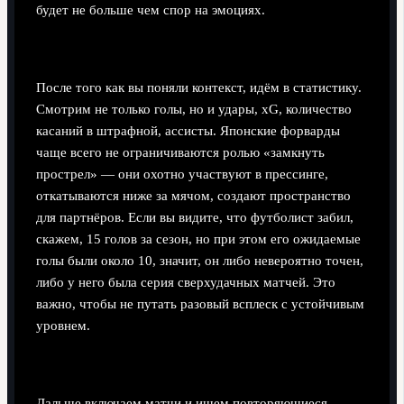
будет не больше чем спор на эмоциях.
Шаг 2. Глубже копаемся в цифрах
После того как вы поняли контекст, идём в статистику.
Смотрим не только голы, но и удары, xG, количество
касаний в штрафной, ассисты. Японские форварды
чаще всего не ограничиваются ролью «замкнуть
прострел» — они охотно участвуют в прессинге,
откатываются ниже за мячом, создают пространство
для партнёров. Если вы видите, что футболист забил,
скажем, 15 голов за сезон, но при этом его ожидаемые
голы были около 10, значит, он либо невероятно точен,
либо у него была серия сверхудачных матчей. Это
важно, чтобы не путать разовый всплеск с устойчивым
уровнем.
Шаг 3. Анализируем стиль игры по видео
Дальше включаем матчи и ищем повторяющиеся