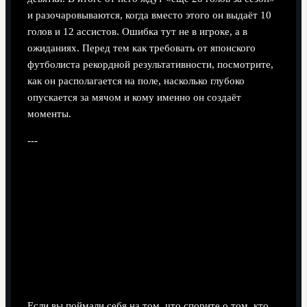
и разочаровываются, когда вместо этого он выдаёт 10
голов и 12 ассистов. Ошибка тут не в игроке, а в
ожиданиях. Перед тем как требовать от японского
футболиста рекордной результативности, посмотрите,
как он располагается на поле, насколько глубоко
опускается за мячом и кому именно он создаёт
моменты.
---
«Устранение неполадок»: как
исправить свои заблуждения о
японских форвардах
Пересобираем картину: от эмоций к
структурированному взгляду
Если вы поймали себя на том, что спорите о том, кто