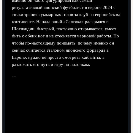
именно он часто фигурировал как самый
результативный японский футболист в европе 2024 с
точки зрения суммарных голов за клуб на европейском
континенте. Нападающий «Селтика» раскрылся в
Шотландии: быстрый, постоянно открывается, умеет
бить с обеих ног и не стесняется черновой работы. Но
чтобы по‑настоящему понимать, почему именно он
сейчас считается эталоном японского форварда в
Европе, нужно не просто смотреть хайлайты, а
разложить его путь и игру по полочкам.
---
Какие «инструменты» нужны,
чтобы разбираться в японских
звездах в Европе
Онлайн-статистика и аналитика