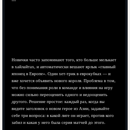
---
Частые ошибки новичков и как их
избежать
Путаница между «ярким хайпом» и реальной
ценностью
Новички часто запоминают того, кто больше мелькает
в хайлайтах, и автоматически вешают ярлык «главный
японец в Европе». Один хет-трик в еврокубках — и
вже хочется объявить нового короля. Проблема в том,
что без понимания роли в команде и влияния на игру
можно сильно переоценить одного и недооценить
другого. Решение простое: каждый раз, когда вы
видите заголовок о новом герое из Азии, задавайте
себе три вопроса: в какой лиге он играет, против кого
забил и какая у него была серия матчей до этого.