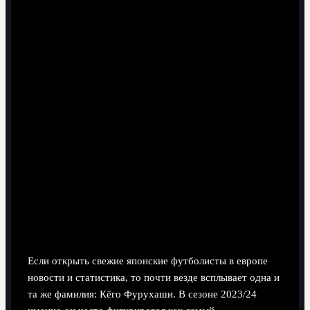
7 минут чтения
Восходящие звезды из Азии: кто
сейчас главный японский
бомбардир в Европе
Если открыть свежие японские футболисты в европе
новости и статистика, то почти везде всплывает одна и
та же фамилия: Кёго Фурухаши. В сезоне 2023/24