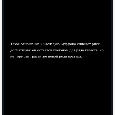
принципов Буффона сохраняется (психика,
дисциплина), часть дополняется новыми задачами
(тактическая гибкость, работа в высокой линии).
Проверяет риски: не превращаются ли юные
вратари в «центральных защитников в перчатках»,
теряя фундаментальные навыки стоять в воротах.
Такое отношение к наследию Буффона снижает риск
догматизма: он остаётся эталоном для ряда качеств, но
не тормозит развитие новой роли вратаря.
Краткий чек-лист для тренеров и
аналитиков
Используйте Буффона как источник принципов
(долговечность, дисциплина, лидерство), а не как
шаблон нагрузок и поведения.
Отделяйте маркетинговый образ и экипировку от
реальных потребностей игрока и медицинских