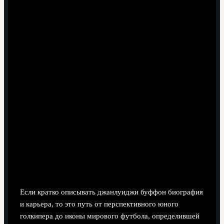
ориентиром по управлению нагрузками и
продлению спортивного долголетия.
Технический стиль Буффона повлиял на методики
подготовки голкиперов в академиях по всему миру.
Он усилил коммерческий и медийный статус
позиции вратаря, расширив ассортимент
профилированного инвентаря и атрибутики.
Для тренеров его наследие полезно как
методический ориентир, но опасно в виде слепого
копирования тренировочных объёмов и рисковых
решений.
Карьерные вехи и количественная
оценка вклада
Если кратко описывать джанлуиджи буффон биография
и карьера, то это путь от перспективного юного
голкипера до иконы мирового футбола, определившей