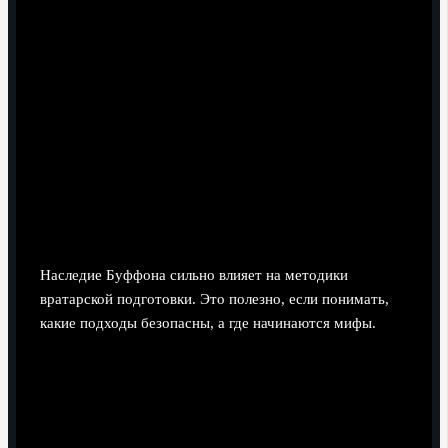
принятие новых стилей и инноваций вратарской
игры.
Для клубов существует соблазн компенсировать
методические пробелы маркетингом вокруг
«своего Буффона» вместо инвестиций в
тренерский штаб и спортнауку.
Эффект на подготовку вратарей и
молодёжные школы
Наследие Буффона сильно влияет на методики
вратарской подготовки. Это полезно, если понимать,
какие подходы безопасны, а где начинаются мифы.