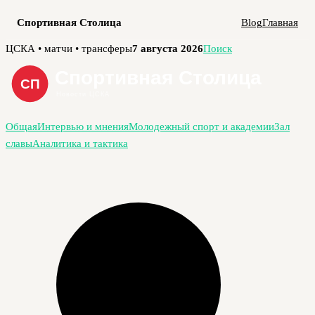
Спортивная Столица
Blog
Главная
Перейти
ЦСКА • матчи • трансферы
7 августа 2026
Поиск
к
содержимому
Общая
Интервью и мнения
Молодежный спорт и академии
Зал
славы
Аналитика и тактика