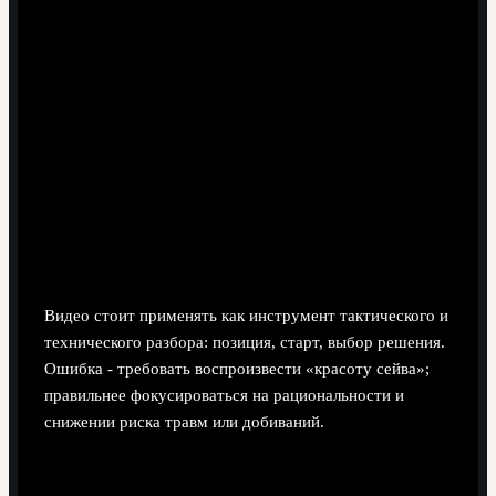
Как тренеру использовать видео с лучшими
сейвами Буффона без вреда для ученика?
Видео стоит применять как инструмент тактического и
технического разбора: позиция, старт, выбор решения.
Ошибка - требовать воспроизвести «красоту сейва»;
правильнее фокусироваться на рациональности и
снижении риска травм или добиваний.
Стоит ли поощрять интерес детей к