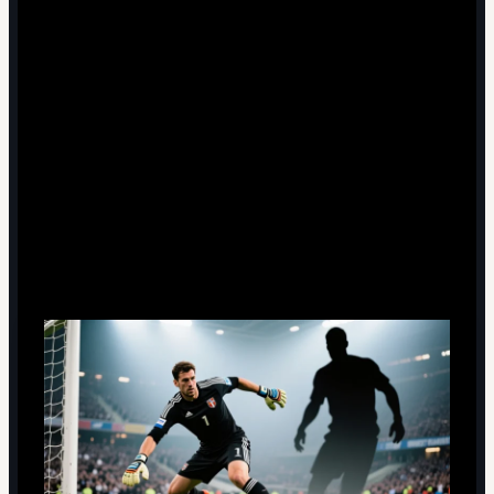
Изменилось ли отношение к вратарям после
завершения карьеры Буффона?