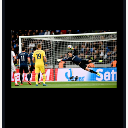
Главные выводы об наследии
Джанлуиджи Буффона
Буффон закрепил представление о вратаре как о
полноценном архитекторе игры, а не только о
«штанге с руками».
Его биография и карьера стали практическим