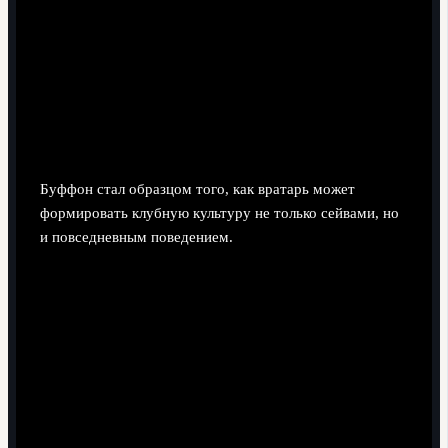
Клубам безопасно инвестировать в подбор
экипировки под игрока, а не гнаться только за модой
или желанием футболистом носить новинки.
Роль в формировании клубной
культуры и лидерства
Буффон стал образцом того, как вратарь может
формировать клубную культуру не только сейвами, но
и повседневным поведением.
Лидер в раздевалке.
Он был медиатором между
поколениями игроков и тренерским штабом,
удерживая требования внутри коллектива.
Безопасный вывод для клубов: поддерживать
горизонтальную коммуникацию, а не опираться
только на формальных капитанов.
Символ верности клубу.
В период кризисов он
оставался в команде, задавая норму лояльности.