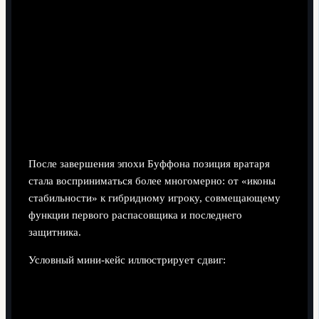
Ожидание ровной восходящей линии, как в
идеализированном рассказе «джанлуиджи буффон
биография и карьера», формирует завышенные
ожидания. Реальная методика должна учитывать
паузы, спады, смену ролей и уровней.
Как изменилось восприятие
позиции вратаря после его ухода
После завершения эпохи Буффона позиция вратаря
стала восприниматься более многомерно: от «иконы
стабильности» к гибридному игроку, совмещающему
функции первого распасовщика и последнего
защитника.
Условный мини-кейс иллюстрирует сдвиг: