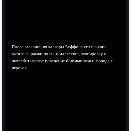
Безопасный формат - обсуждение конкретных
ситуаций, а не героизация личности.
Влияние на международный футбол
и бренд-ассортимент
После завершения карьеры Буффона его влияние
вышло за рамки поля - в маркетинг, экипировку и
потребительское поведение болельщиков и молодых
игроков.
Плюсы для мирового футбола.
Укрепление статуса вратаря как глобального
бренда, сопоставимого с полевыми звёздами.
Рост интереса к специализированной экипировке:
перчатки, шорты, защита стали восприниматься
как высокотехнологичный продукт.
Стимул для развития сегмента вратарских
коллекций: многим поклонникам важно не только