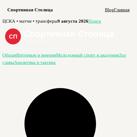
Спортивная Столица
Blog
Главная
Перейти
ЦСКА • матчи • трансферы
9 августа 2026
Поиск
к
содержимому
Общая
Интервью и мнения
Молодежный спорт и академии
Зал
славы
Аналитика и тактика