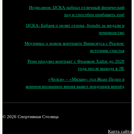
Игдисамов: ЦСКА набрал отличный физический
ход и способен прибавить ещё
ЦСКА: Бабаев о целях сезона, борьбе за медали и
чемпионство
Моуриньо о новом контракте Винисиуса с Реалом:
источник счастья
Ренн продлил контракт с Франком Хайзе до 2028
года после выхода в ЛЕ
«Челси» – «Милан»: гол Жоао Педро в
компенсированное время вывел лондонцев вперёд
© 2026 Спортивная Столица
Карта сайта