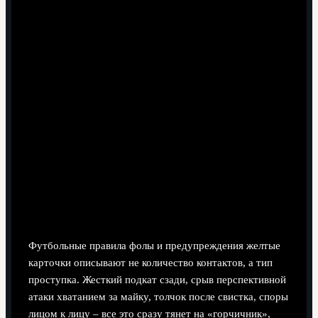
Что именно наказывает судья: не
один фол, а поведение
Футбольные правила фолы и предупреждения желтые
карточки описывают не количество контактов, а тип
проступка. Жесткий подкат сзади, срыв перспективной
атаки хватанием за майку, толчок после свистка, споры
лицом к лицу – все это сразу тянет на «горчичник»,