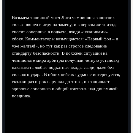
— сразу наказание
Возьмем типичный матч Лиги чемпионов: защитник
только вошел в игру на замену, и в первом же эпизоде
сносит соперника в подкате, входя «ножницами»
сбоку. Комментаторы возмущаются: «Первый фол – и
уже желтая!», но тут как раз строгое следование
стандарту безопасности. В похожей ситуации на
чемпионате мира арбитры получили четкую установку
наказывать любые подкатные входы сзади, даже без
сильного удара. В обоих кейсах судья не интересуется,
сколько раз игрок нарушал до этого, он защищает
здоровье соперника и общий контроль над динамикой
поединка.
Неочевидные решения: когда судья
«тянет» с карточкой