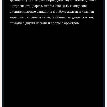
крупных турнирах, наоборот, действуют более единые
и строгие стандарты, чтобы избежать скандалов:
дисциплинарные санкции в футболе желтая и красная
карточка раздаются чаще, особенно за удары локтем,
прыжки с двумя ногами и споры с арбитром.
Обучение судейству: от теории к «живым»
решениям