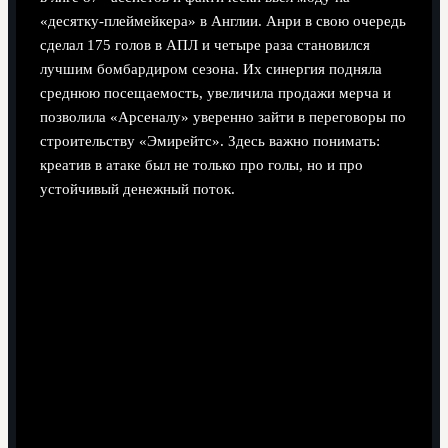
«десятку‑плеймейкера» в Англии. Анри в свою очередь
сделал 175 голов в АПЛ и четыре раза становился
лучшим бомбардиром сезона. Их синергия подняла
среднюю посещаемость, увеличила продажи мерча и
позволила «Арсеналу» уверенно зайти в переговоры по
строительству «Эмирейтс». Здесь важно понимать:
креатив в атаке был не только про голы, но и про
устойчивый денежный поток.
Кейс: как один гол Анри переписал
презентацию для спонсора
История из практики отдела маркетинга клуба: в сезоне
2005/06 один из крупных банков сомневался, стоит ли
расширять партнёрство. В финальной презентации
использовали эпизод, где Анри за 8 секунд проходит
половину поля и забивает «Тоттенхэму». На основе
этого момента аналитики клуба показали метрику: