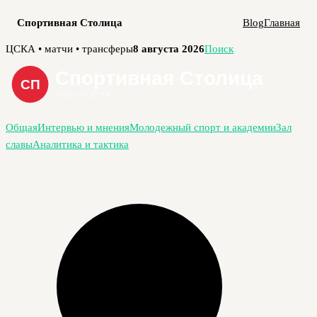
Спортивная Столица
Blog
Главная
Перейти
ЦСКА • матчи • трансферы
8 августа 2026
Поиск
к
содержимому
Общая
Интервью и мнения
Молодежный спорт и академии
Зал
славы
Аналитика и тактика