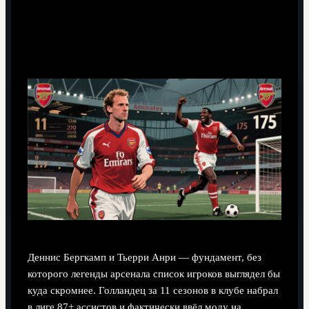
Деннис Бергкамп и Тьерри Анри — фундамент, без
которого легенды арсенала список игроков выглядел бы
куда скромнее. Голландец за 11 сезонов в клубе набрал
в лиге 87+ ассистов и фактически ввёл моду на