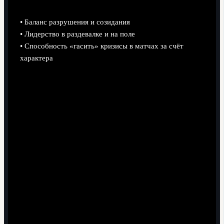
стресс для защитной линии и вратаря.
• Баланс разрушения и созидания
• Лидерство в раздевалке и на поле
• Способность «гасить» кризисы в матчах за счёт
характера
Кейс: конфликт Виейра с Венгером и урок