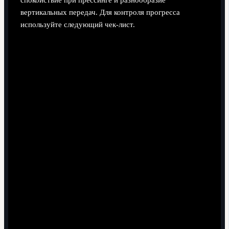
вертикальных передач. Для контроля прогресса
используйте следующий чек-лист.
Защитник стабильно принимает мяч первым
касанием "от давления", разворачивая корпус в
сторону свободного партнёра.
При розыгрыше от вратаря он не спешит выносить
мяч, а сканирует поле хотя бы дважды до приёма и
после.
Может выполнить как минимум три типа передач:
короткую в опорную зону, диагональ на фланг и
вертикаль между линиями.
Ошибки в простой передаче (на расстоянии до 15-
20 метров) становятся редким исключением, а не
привычкой.
Под плотным прессингом он не разворачивается
лицом к своим воротам, а ищет угол для паса
вперёд или в сторону.
Принимая мяч, защитник всегда оставляет себе