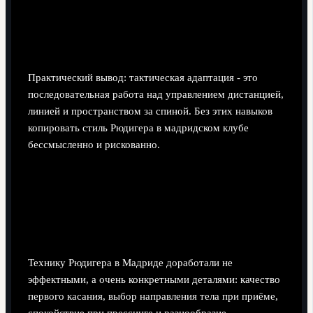
вместе с мячом. Смоделируйте три блока и задайте
команды: "подняться", "опуститься", "сжаться
внутрь". Защитник должен быстро менять глубину и
ширину позиции, не теряя ориентира по воротам.
Практический вывод: тактическая адаптация - это
последовательная работа над управлением дистанцией,
линией и пространством за спиной. Без этих навыков
копировать стиль Рюдигера в мадридском клубе
бессмысленно и рискованно.
Технические изменения: пас, приём
под давлением и выходы из
прессинга
Технику Рюдигера в Мадриде доработали не
эффектными, а очень конкретными деталями: качество
первого касания, выбор направления тела при приёме,
спокойствие при прессинге и разнообразие