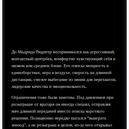
лиги в более комбинационную.
Исходный профиль Рюдигера:
сильные стороны и ограничения к
приходу в "Реал"
До Мадрида Рюдигер воспринимался как агрессивный,
контактный центрбек, комфортно чувствующий себя в
низком или среднем блоке. Его плюсы: мощность в
единоборствах, игра в воздухе, скорость на длинной
дистанции, смелое выбегание из линии для перехватов,
лидерские качества и эмоциональность.
Ограничения тоже были заметны. Под давлением при
розыгрыше от вратаря он иногда спешил, отправляя
мяч длинной передачей вместо поиска короткого
решения. Позиционно нередко пытался "выиграть
эпизод", а не розыгрыш в целом, из-за чего открывал