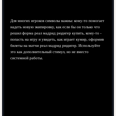
Есть ли польза от атрибутики и стадионной
атмосферы для мотивации?
Для многих игроков символы важны: кому‑то помогает
надеть новую экипировку, как если бы он только что
решил форма реал мадрид рюдигер купить, кому‑то -
попасть на игру и увидеть, как играет кумир, оформив
билеты на матчи реал мадрид рюдигер. Используйте
это как дополнительный стимул, но не вместо
системной работы.
Поделиться