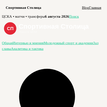
Спортивная Столица
Blog
Главная
Перейти
ЦСКА • матчи • трансферы
6 августа 2026
Поиск
к
содержимому
Общая
Интервью и мнения
Молодежный спорт и академии
Зал
славы
Аналитика и тактика