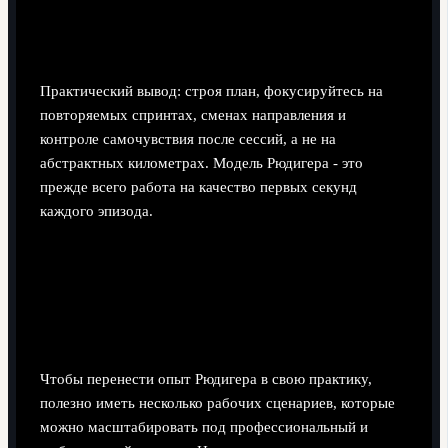
Копирование чужой программы без учёта возраста,
травм и типа мышечных волокон повышает риск
срывов.
Практический вывод: строя план, фокусируйтесь на
повторяемых спринтах, сменах направления и
контроле самочувствия после сессий, а не на
абстрактных километрах. Модель Рюдигера - это
прежде всего работа на качество первых секунд
каждого эпизода.
Практические методики
тренировки: упражнения и
сценарии для быстрого включения
Чтобы перенести опыт Рюдигера в свою практику,
полезно иметь несколько рабочих сценариев, которые
можно масштабировать под профессиональный и