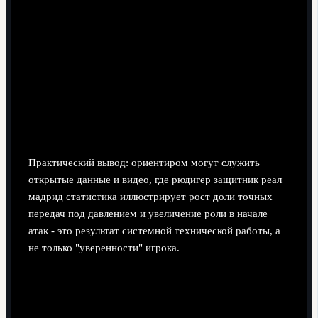
"линию безопасности" - опцию вернуться через
вратаря или свободного партнёра.
В тренировочных "квадратах" (3х1, 4х2) защитник
не теряется, а спокойно разыгрывает мяч в одно-два
касания.
При передаче в опорную зону он учитывает
положение соперника, не ставя партнёра под
немедленный прессинг.
Практический вывод: ориентиром могут служить
открытые данные и видео, где рюдигер защитник реал
мадрид статистика иллюстрирует рост доли точных
передач под давлением и увеличение роли в начале
атак - это результат системной технической работы, а
не только "уверенности" игрока.