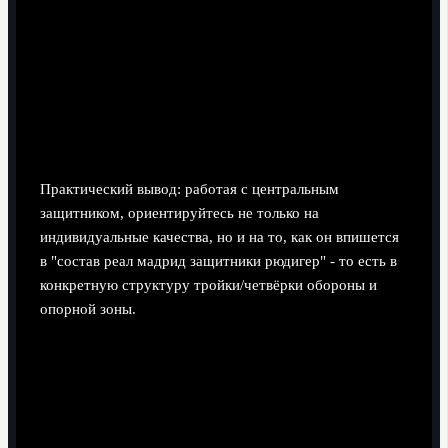
Спокойствие и контроль эмоций.
Лишние фолы у
своей штрафной, споры с арбитрами и
импульсивные подкаты могут ломать командный
план.
Коммуникация.
Постоянные подсказки,
управление линией, указания опорникам - часть
роли, а не бонус.
Практический вывод: работая с центральным
защитником, ориентируйтесь не только на
индивидуальные качества, но и на то, как он впишется
в "состав реал мадрид защитники рюдигер" - то есть в
конкретную структуру тройки/четвёрки обороны и
опорной зоны.
Тактическая адаптация: от жёсткой
игры к контролю пространства и
позициям