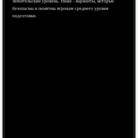
любительский уровень. Ниже - варианты, которые
безопасны и понятны игрокам среднего уровня
подготовки.
Микроцикл "Контроль линии и пространство за
спиной"
Фокус на коллективных упражнениях: синхронные
перемещения четвёрки защитников, отработка
офсайдной линии, реакции на забросы. Подходит,
если команда уже играет или планирует играть с
высокой линией.
Микроцикл "Первый пас под давлением"
Набор упражнений на розыгрыш от вратаря,
"квадраты" с участием защитников, игровые серии
4х4+2 нейтральных. Выбирайте этот вариант, если
центральный защитник технически готов, но
психологически боится оставаться с мячом под
прессингом.
Микроцикл "Скорость реакции и короткий