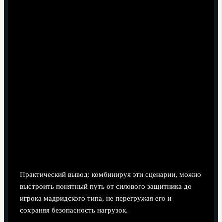
спринт"
Короткие ускорения на 5-15 метров со сменой
направления, спринты из разных стартовых
позиций, работа на первый шаг с мячом и без.
Применяйте, когда игроку сложно успевать за
быстрыми форвардами, особенно в концовках
таймов.
Сценарий "Матчевой симулятор Ла Лиги"
Игровая сессия 10х10 или 11х11 с заданиями для
центрбека: ограничение длинных выносов,
обязательное начало атак через короткий пас, запрет
лишних подкатов. Этот вариант помогает безопасно
перенести новые привычки в условия, близкие к
реальной игре.
Практический вывод: комбинируя эти сценарии, можно
выстроить понятный путь от силового защитника до
игрока мадридского типа, не перегружая его и
сохраняя безопасность нагрузок.