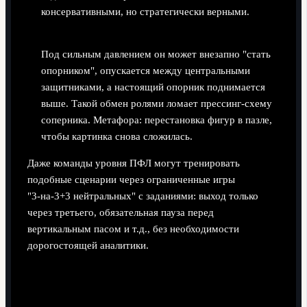
консервативными, но стратегически верными.
Интуитивная смена роли.
Под сильным давлением он может внезапно "стать
опорником", опускается между центральными
защитниками, а настоящий опорник поднимается
выше. Такой обмен ролями ломает прессинг-схему
соперника. Метафора: перестановка фигур в пазле,
чтобы картинка снова сложилась.
Даже команды уровня ПФЛ могут тренировать
подобные сценарии через ограниченные игры
"3‑на‑3+3 нейтральных" с заданиями: выход только
через третьего, обязательная пауза перед
вертикальным пасом и т.д., без необходимости
дорогостоящей аналитики.
Взаимодействие с опорниками и
фланговыми игроками в контексте