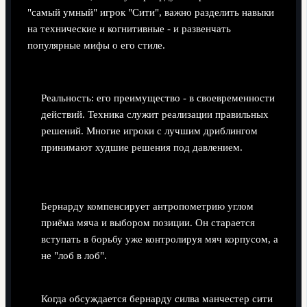
"самый умный" игрок "Сити", важно разделить навыки
на технические и когнитивные - и развенчать
популярные мифы о его стиле.
Миф: главное - дриблинг и техника.
Реальность: его преимущество - в своевременности
действий. Техника служит реализации правильных
решений. Многие игроки с лучшим дриблингом
принимают худшие решения под давлением.
Миф: "маленький и лёгкий - значит слаб в
борьбе".
Бернарду компенсирует антропометрию углом
приёма мяча и выбором позиции. Он старается
вступать в борьбу уже контролируя мяч корпусом, а
не "лоб в лоб".
Ошибка тренеров: оценивать только гол+пас.
Когда обсуждается бернарду силва манчестер сити