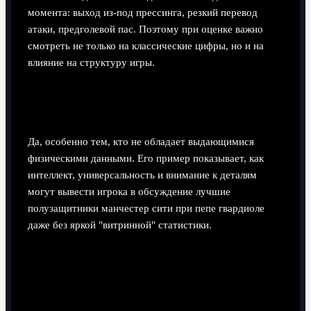
момента: выход из-под прессинга, резкий перевод
атаки, предголевой пас. Поэтому при оценке важно
смотреть не только на классические цифры, но и на
влияние на структуру игры.
Стоит ли молодым игрокам равняться именно
на Бернарду как на модель развития?
Да, особенно тем, кто не обладает выдающимися
физическими данными. Его пример показывает, как
интеллект, универсальность и внимание к деталям
могут вывести игрока в обсуждение лучшие
полузащитники манчестер сити при пепе гвардиоле
даже без яркой "витринной" статистики.
Поделиться