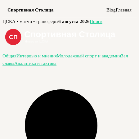
Спортивная Столица
Blog
Главная
Перейти
ЦСКА • матчи • трансферы
6 августа 2026
Поиск
к
содержимому
Общая
Интервью и мнения
Молодежный спорт и академии
Зал
славы
Аналитика и тактика