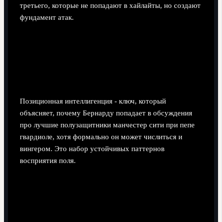
третьего, которые не попадают в хайлайты, но создают
фундамент атак.
Позиционная интеллигенция
Бернарду Силвы: чтение
пространства
Позиционная интеллигенция - ключ, который
объясняет, почему Бернарду попадает в обсуждения
про лучшие полузащитники манчестер сити при пепе
гвардиоле, хотя формально он может числиться и
вингером. Это набор устойчивых паттернов
восприятия поля.
Сканирование до получения мяча.
Бернарду
несколько раз смотрит по сторонам ещё до приёма,
"снимая снимки" поля. В матче против "Ливерпуля"
это позволило ему, получив мяч спиной к воротам,