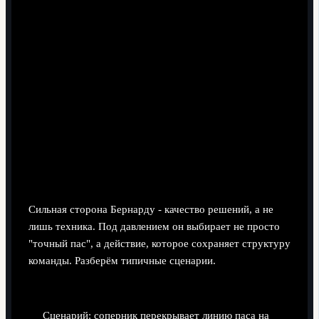
Принятие решений под прессингом:
структурированные примеры
Сильная сторона Бернарду - качество решений, а не
лишь техника. Под давлением он выбирает не просто
"точный пас", а действие, которое сохраняет структуру
команды. Разберём типичные сценарии.
Выход из прессинга через третьего игрока.
Сценарий: соперник перекрывает линию паса на