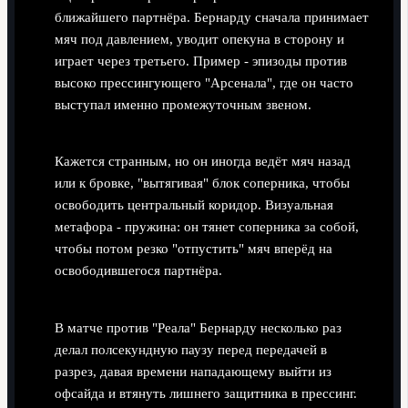
ближайшего партнёра. Бернарду сначала принимает
мяч под давлением, уводит опекуна в сторону и
играет через третьего. Пример - эпизоды против
высоко прессингующего "Арсенала", где он часто
выступал именно промежуточным звеном.
Умышленный дриблинг в сторону своих ворот.
Кажется странным, но он иногда ведёт мяч назад
или к бровке, "вытягивая" блок соперника, чтобы
освободить центральный коридор. Визуальная
метафора - пружина: он тянет соперника за собой,
чтобы потом резко "отпустить" мяч вперёд на
освободившегося партнёра.
Пауза перед вертикальным пасом.
В матче против "Реала" Бернарду несколько раз
делал полсекундную паузу перед передачей в
разрез, давая времени нападающему выйти из
офсайда и втянуть лишнего защитника в прессинг.