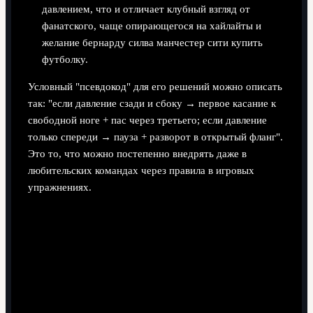
давлением, что и отличает клубный взгляд от
фанатского, чаще опирающегося на хайлайты и
желание бернарду силва манчестер сити купить
футболку.
Условный "псевдокод" для его решений можно описать
так: "если давление сзади и сбоку → первое касание к
свободной ноге + пас через третьего; если давление
только спереди → пауза + разворот в открытый фланг".
Это то, что можно постепенно внедрять даже в
любительских командах через правила в игровых
упражнениях.
Чек-лист для тренеров и аналитиков по
внедрению концепта "мозга полузащиты"
Выберите в команде одного игрока, через которого
осознанно строите большинство выходов из-под
прессинга, и задайте для него чёткие принципы