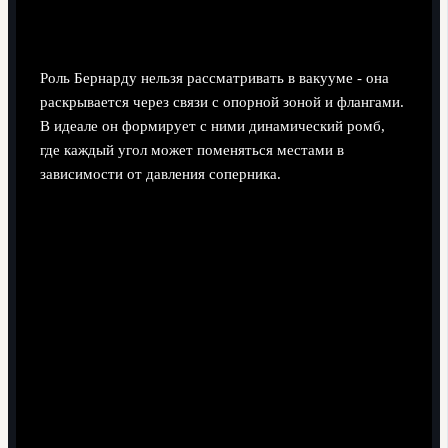
ролей
Роль Бернарду нельзя рассматривать в вакууме - она
раскрывается через связи с опорной зоной и флангами.
В идеале он формирует с ними динамический ромб,
где каждый угол может поменяться местами в
зависимости от давления соперника.
Преимущества построения связи "Бернарду -
опорник - фланг"
Стабильный ромб вокруг мяча.
В связке,
например, с Родри и правым защитником,
задвигающимся в центр, Бернарду создаёт ромб,
который даёт всегда минимум два решения под
давлением.
Поддержка наклонённой структуры атаки.
Когда
атака смещается на один фланг, он остаётся в