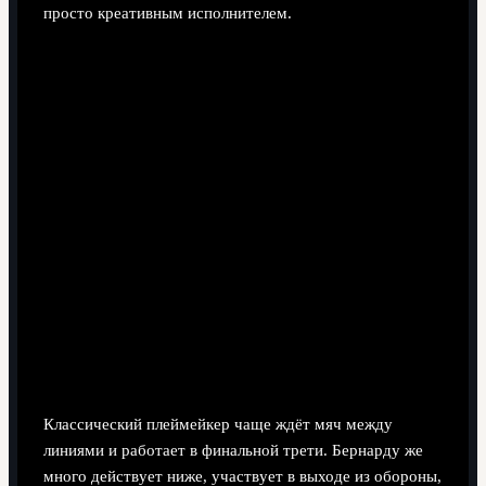
просто креативным исполнителем.
Как его роль отличается от классического
плеймейкера десятого номера?
Классический плеймейкер чаще ждёт мяч между
линиями и работает в финальной трети. Бернарду же
много действует ниже, участвует в выходе из обороны,