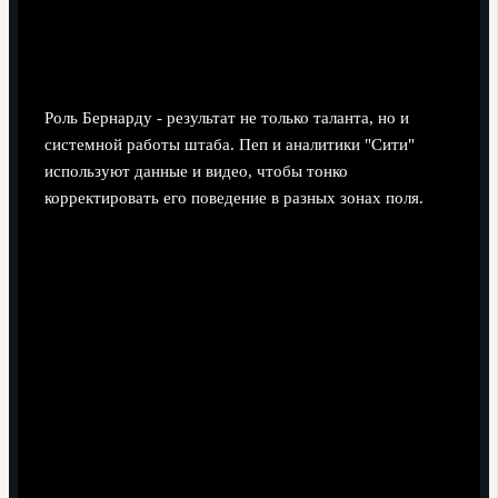
аналитики трансформируют игру
Силвы
Роль Бернарду - результат не только таланта, но и
системной работы штаба. Пеп и аналитики "Сити"
используют данные и видео, чтобы тонко
корректировать его поведение в разных зонах поля.
Видео-кластеры эпизодов.