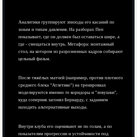
Аналитики группируют эпизоды его касаний по
зонам и типам давления. На разборах Пеп
показывает, где он должен был оставаться шире, а
где - смещаться внутрь. Метафора: монтажный
стол, на котором из разрозненных кадров собирают
цельный фильм.
Упражнения под конкретные сценарии.
После тяжёлых матчей (например, против плотного
среднего блока "Атлетико") на тренировках
моделируются именно те коридоры и "ловушки",
куда соперник загонял Бернарду, с заданием
находить альтернативные выходы.
Микро-метрики вместо "сырых" цифр.
Внутри клуба его оценивают не по голам, а по
показателям прогрессии и устойчивости под