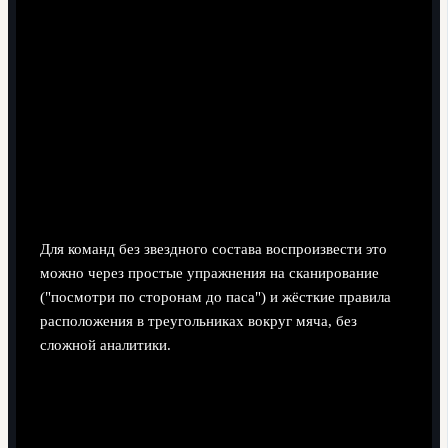
ударов Бернарду занимает позицию на подбор, а не
бежит в штрафную. Метафора: пылесос, который
подбирает всё, что выпало из первой борьбы, и
сразу же перераспределяет мяч в безопасную или
ударную зону.
Адаптация к партнёрам.
Он тонко подстраивает
свою высоту под текущего опорника - с более
рискованным (например, Родри) он чаще страхует, с
более осторожным - смелее врывается между линий.
Для команд без звездного состава воспроизвести это
можно через простые упражнения на сканирование
("посмотри по сторонам до паса") и жёсткие правила
расположения в треугольниках вокруг мяча, без
сложной аналитики.