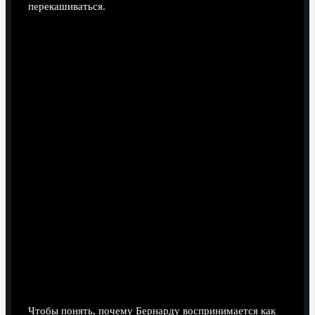
перекашиваться.
Набор технических и когнитивных
навыков, обеспечивающих
преимущество
Чтобы понять, почему Бернарду воспринимается как