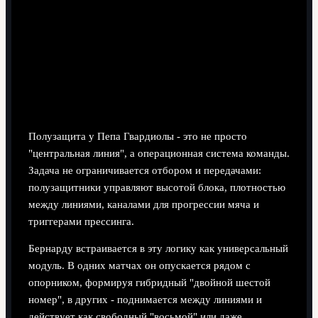
"умного" полузащитника, хотя по бернарду силва
манчестер сити статистика сезона он не
обязательно лучший по голам и ассистам.
Функции полузащиты в
тактической схеме Пепа
Полузащита у Пепа Гвардиолы - это не просто
"центральная линия", а операционная система команды.
Задача не ограничивается отбором и передачами:
полузащитники управляют высотой блока, плотностью
между линиями, каналами для прогрессии мяча и
триггерами прессинга.
Бернарду встраивается в эту логику как универсальный
модуль. В одних матчах он опускается рядом с
опорником, формируя гибридный "двойной шестой
номер", в других - поднимается между линиями и
действует как свободный "восьмой" или даже