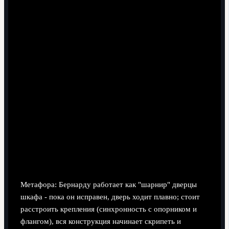
Физические требования.
Большой объём беговой
работы в нескольких зонах одновременно требует
топ-выносливости. Повторить такой профиль в
командах без глубокой скамейки сложно.
Риск перегруженности правой стороны.
Часто
Бернарду работает справа: если туда же смещается
и нападающий, фланг может быть забит игроками, а
противоположная сторона останется
недоиспользованной.
Трудность замены профиля.
На рынке немного
футболистов, способных заменить его без потери
качества во всех фазах. Это ярко видно по тому, как
чувствительно фанаты реагируют на бернарду силва
трансферные новости манчестер сити.
Метафора: Бернарду работает как "шарнир" дверцы
шкафа - пока он исправен, дверь ходит плавно; стоит
расстроить крепления (синхронность с опорником и
флангом), вся конструкция начинает скрипеть и