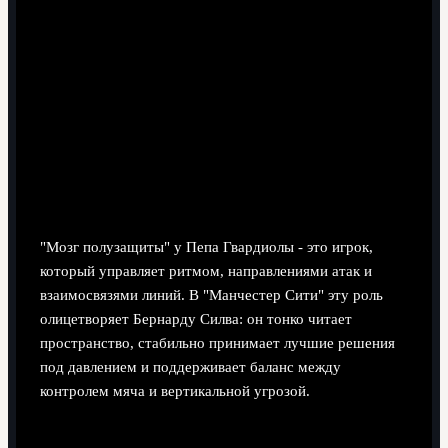
10 минут чтения
"Мозг полузащиты" у Пепа Гвардиолы - это игрок,
который управляет ритмом, направлениями атак и
взаимосвязями линий. В "Манчестер Сити" эту роль
олицетворяет Бернарду Силва: он тонко читает
пространство, стабильно принимает лучшие решения
под давлением и поддерживает баланс между
контролем мяча и вертикальной угрозой.
Краткий разбор концепта "мозга