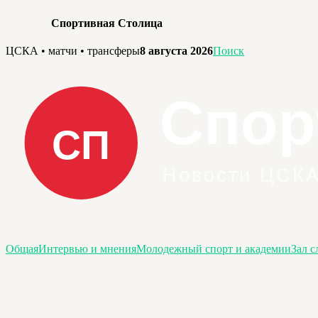
Спортивная Столица
Перейти
ЦСКА • матчи • трансферы
8 августа 2026
Поиск
к
содержимому
Общая
Интервью и мнения
Молодежный спорт и академии
Зал с