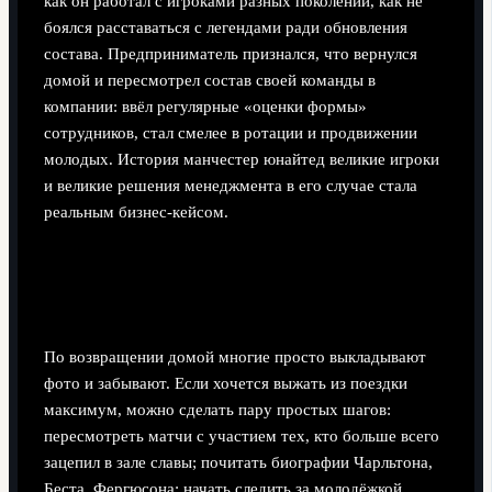
как он работал с игроками разных поколений, как не
боялся расставаться с легендами ради обновления
состава. Предприниматель признался, что вернулся
домой и пересмотрел состав своей команды в
компании: ввёл регулярные «оценки формы»
сотрудников, стал смелее в ротации и продвижении
молодых. История манчестер юнайтед великие игроки
и великие решения менеджмента в его случае стала
реальным бизнес‑кейсом.
Что делать после визита: как
продлить эффект
По возвращении домой многие просто выкладывают
фото и забывают. Если хочется выжать из поездки
максимум, можно сделать пару простых шагов:
пересмотреть матчи с участием тех, кто больше всего
зацепил в зале славы; почитать биографии Чарльтона,
Беста, Фергюсона; начать следить за молодёжкой