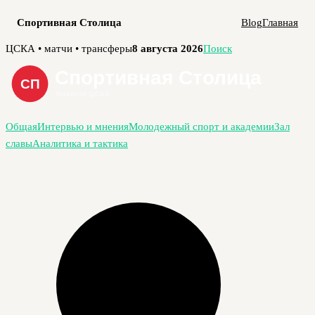
Спортивная Столица
Blog
Главная
Перейти
ЦСКА • матчи • трансферы
8 августа 2026
Поиск
к
содержимому
Общая
Интервью и мнения
Молодежный спорт и академии
Зал
славы
Аналитика и тактика