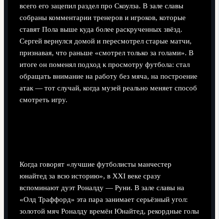
всего его зацепил раздел про Скоулза. В зале славы
собраны комментарии тренеров и игроков, которые
ставят Пола выше куда более раскрученных звёзд.
Сергей вернулся домой и пересмотрел старые матчи,
признавая, что раньше «смотрел только за голами». В
итоге он поменял подход к просмотру футбола: стал
обращать внимание на работу без мяча, на построение
атак — тот случай, когда музей реально меняет способ
смотреть игру.
Роналду, Руни и эпоха глобального
бренда
Когда говорят «лучшие футболисты манчестер
юнайтед за всю историю», в XXI веке сразу
вспоминают дуэт Роналду — Руни. В зале славы на
«Олд Траффорд» эта пара занимает серьёзный угол:
золотой мяч Роналду времён Юнайтед, рекордные голы