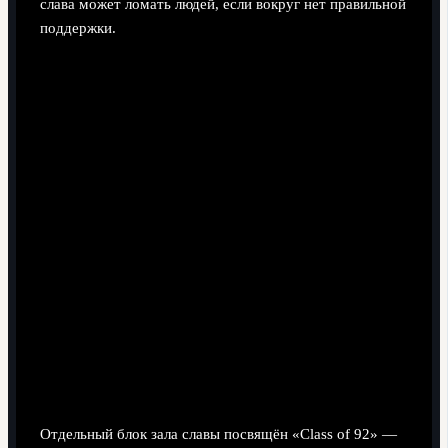
слава может ломать людей, если вокруг нет правильной
поддержки.
Эра Фергюсона и «Class of 92»
Гиггз, Скоулз, Невилл и компания
Отдельный блок зала славы посвящён «Class of 92» —