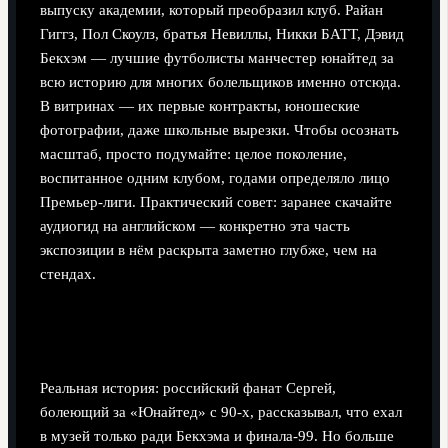
выпуску академии, который преобразил клуб. Райан
Гиггз, Пол Скоулз, братья Невиллы, Никки БАТТ, Дэвид
Бекхэм — лучшие футболисты манчестер юнайтед за
всю историю для многих болельщиков именно отсюда.
В витринах — их первые контракты, юношеские
фотографии, даже школьные вырезки. Чтобы осознать
масштаб, просто подумайте: целое поколение,
воспитанное одним клубом, годами определяло лицо
Премьер‑лиги. Практический совет: заранее скачайте
аудиогид на английском — конкретно эта часть
экспозиции в нём раскрыта заметно глубже, чем на
стендах.
Кейс: как тур изменил взгляд одного
болельщика
Реальная история: российский фанат Сергей,
болеющий за «Юнайтед» с 90‑х, рассказывал, что ехал
в музей только ради Бекхэма и финала‑99. Но больше