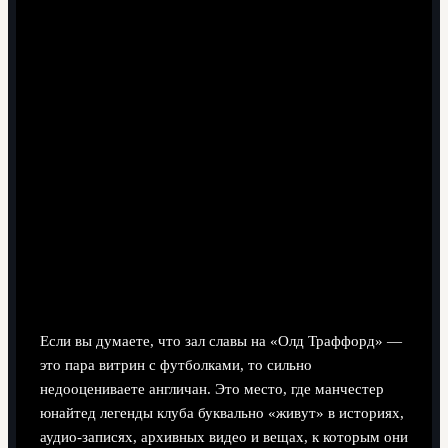
7 минут чтения
Почему зал славы «Олд Траффорд»
— не просто музей
Если вы думаете, что зал славы на «Олд Траффорд» —
это пара витрин с футболками, то сильно
недооцениваете англичан. Это место, где манчестер
юнайтед легенды клуба буквально «живут» в историях,
аудио‑записях, архивных видео и вещах, к которым они