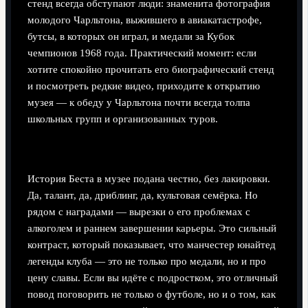
стенд всегда обступают люди: знаменита фотография
молодого Чарльтона, выжившего в авиакатастрофе,
бутсы, в которых он играл, и медали за Кубок
чемпионов 1968 года. Практический момент: если
хотите спокойно прочитать его биографический стенд
и посмотреть редкие видео, приходите к открытию
музея — к обеду у Чарльтона почти всегда толпа
школьных групп и организованных туров.
Джордж Бест: рок‑звезда в бутсах
История Беста в музее подана честно, без лакировки.
Да, талант, да, дриблинг, да, культовая семёрка. Но
рядом с наградами — вырезки о его проблемах с
алкоголем и раннем завершении карьеры. Это сильный
контраст, который показывает, что манчестер юнайтед
легенды клуба — это не только про медали, но и про
цену славы. Если вы идёте с подростком, это отличный
повод поговорить не только о футболе, но и о том, как