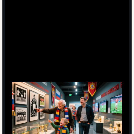
Сначала зал славы — потом стадион: вы уже
«знаете» героев, и каждый угол поля оживает.
Если с детьми — наоборот: сначала показать поле,
раздевалки, а потом уже истории и архивы.
Не стесняйтесь задавать вопросы гидам — многие
из них болеют за клуб десятилетиями и помнят
детали, которых нет в официальных текстах.
Кейс: семейная поездка, которая сплотила три
поколения