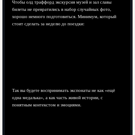
Чтобы олд траффорд экскурсия музей и зал славы
билеты не превратились в набор случайных фото,
хорошо немного подготовиться. Минимум, который
стоит сделать за неделю до поездки:
прочитать краткую хронологию клуба (особенно
1958, 1968, 1999, 2008 годы);
освежить в памяти 2–3 легендарных матча —
финал‑99, финал‑2008, любую игру времён Бест–
Чарльтон;
заранее купить билеты на сайте клуба, чтобы не
попасть на овербукинг в день матча.
Так вы будете воспринимать экспонаты не как «ещё
одна медалька», а как часть живой истории, с
понятным контекстом и эмоциями.
Когда лучше идти и сколько времени
закладывать