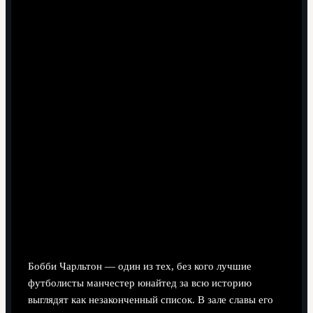
Бобби Чарльтон: человек, который поднялся
из руин Мюнхена
Бобби Чарльтон — один из тех, без кого лучшие
футболисты манчестер юнайтед за всю историю
выглядят как незаконченный список. В зале славы его