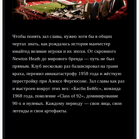
Чтобы понять зал славы, нужно хотя бы в общих
чертах знать, как рождалась история манчестер
юнайтед великие игроки и их эпохи. От скромного
Newton Heath до мирового бренда — путь не был
прямым. Клуб несколько раз балансировал на грани
краха, пережил авиакатастрофу 1958 года и жёсткую
перестройку при Алексe Фергюсоне. Зал славы как раз
и выстроен вокруг этих вех: «Басби Бейбс», команда
1968 года, поколение «Class of 92», доминирование
90‑х и нулевых. Каждому периоду — свои лица, свои
легенды и свои артефакты.
Легенды старой школы: от
Чарльтона до Беста