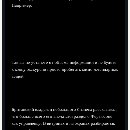
Например:
если вы тренер или играете сами — сфокусируйтесь
на тактических стендах и аналитике;
если любите истории людей — задерживайтесь у
разделов про трагедии и камбэки;
если интересен менеджмент — смотрите данные о
трансферах, финансах, маркетинге.
Так вы не устанете от объёма информации и не будете
к концу экскурсии просто пробегать мимо легендарных
вещей.
Кейс: как предприниматель вдохновился
менеджментом клуба
Британский владелец небольшого бизнеса рассказывал,
что больше всего его впечатлил раздел о Фергюсоне
как управленце. В витринах и на экранах разбирается,