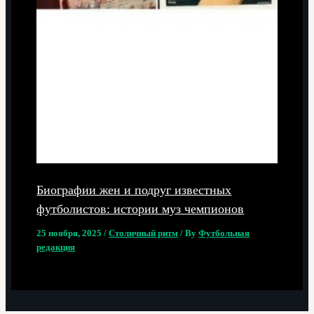
Биографии жен и подруг известных
футболистов: истории муз чемпионов
25 ноября, 2025
/
Столичный ритм
/ By
Футбольная
редакция