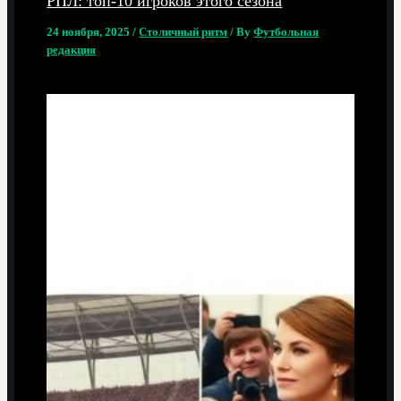
РПЛ: топ-10 игроков этого сезона
24 ноября, 2025
/
Столичный ритм
/ By
Футбольная
редакция