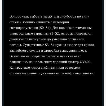
Типы линз и как не запутаться
Вопрос «как выбрать маску для сноуборда по типу
стекла» логично начинать с категорий
светопропускания (S0–S4). Для новичка оптимальны
универсальные варианты S1–S2, которые покрывают
диапазон от пасмурной до умеренно солнечной
погоды. Супертёмные S3–S4 нужны скорее для яркого
альпийского солнца и фрирайда выше линии леса.
Важно также покрытие: зеркало чуть снижает
бликование, но не заменяет хороший фильтр UV400.
Контрастные линзы с жёлтыми или розовыми
оттенками лучше подсвечивают рельеф и неровности.
Фотохром, сменные линзы и поляризация