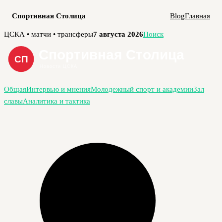
Спортивная Столица
Blog
Главная
Перейти
ЦСКА • матчи • трансферы
7 августа 2026
Поиск
к
содержимому
Общая
Интервью и мнения
Молодежный спорт и академии
Зал
славы
Аналитика и тактика