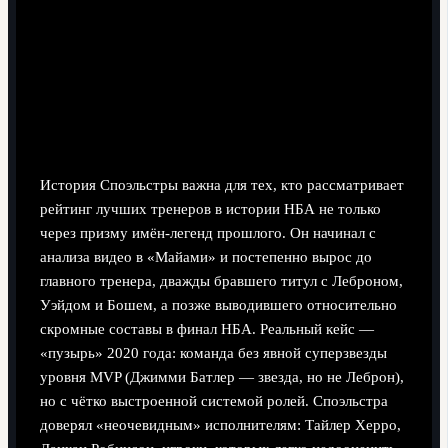
Эрик Споэльстра: аналитика плюс
доверие к «неочевидным» игрокам
Реальный кейс: путь от видео-координатора
до одного из лучших тренеров
История Споэльстры важна для тех, кто рассматривает
рейтинг лучших тренеров в истории НБА не только
через призму имён-легенд прошлого. Он начинал с
анализа видео в «Майами» и постепенно вырос до
главного тренера, дважды бравшего титул с Леброном,
Уэйдом и Бошем, а позже выводившего относительно
скромные составы в финал НБА. Реальный кейс —
«пузырь» 2020 года: команда без явной суперзвезды
уровня MVP (Джимми Батлер — звезда, но не Леброн),
но с чётко выстроенной системой ролей. Споэльстра
доверял «неочевидным» исполнителям: Тайлер Херро,