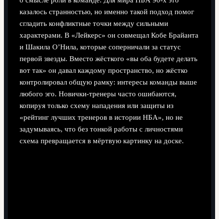
о смысле роли в команде. Для мира НБА 90-х это
казалось странностью, но именно такой подход помог
сгладить конфликтные точки между сильными
характерами. В «Лейкерс» он совмещал Кобе Брайанта
и Шакила О’Нила, которые соперничали за статус
первой звезды. Вместо жёсткого «вы оба будете делать
вот так» он давал каждому пространство, но жёстко
контролировал общую рамку: интересы команды выше
любого эго. Новички-тренеры часто ошибаются,
копируя только схему нападения или защиты из
«рейтинг лучших тренеров в истории НБА», но не
задумываясь, что без тонкой работы с личностями
схема превращается в мёртвую картинку на доске.