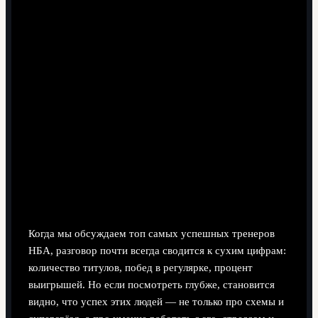
9 минут чтения
Почему одни тренеры НБА входят в
историю, а другие растворяются в
статистике
Когда мы обсуждаем топ самых успешных тренеров
НБА, разговор почти всегда сводится к сухим цифрам:
количество титулов, побед в регулярке, процент
выигрышей. Но если посмотреть глубже, становится
видно, что успех этих людей — не только про схемы и