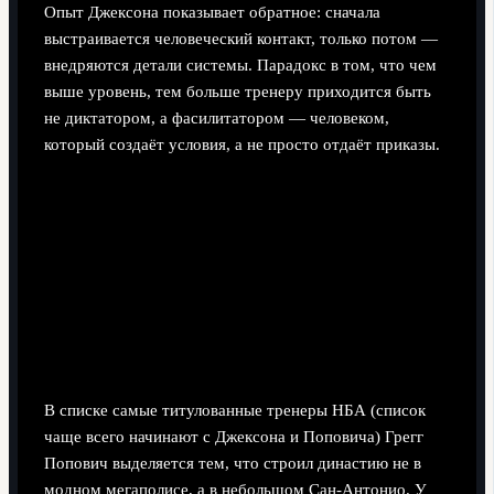
Опыт Джексона показывает обратное: сначала
выстраивается человеческий контакт, только потом —
внедряются детали системы. Парадокс в том, что чем
выше уровень, тем больше тренеру приходится быть
не диктатором, а фасилитатором — человеком,
который создаёт условия, а не просто отдаёт приказы.
Грегг Попович: жёсткая
дисциплина, которая учит думать
свободно
Реальный кейс: «Сан-Антонио» без
суперзвёздного рынка, но с суперсистемой
В списке самые титулованные тренеры НБА (список
чаще всего начинают с Джексона и Поповича) Грегг
Попович выделяется тем, что строил династию не в
модном мегаполисе, а в небольшом Сан-Антонио. У