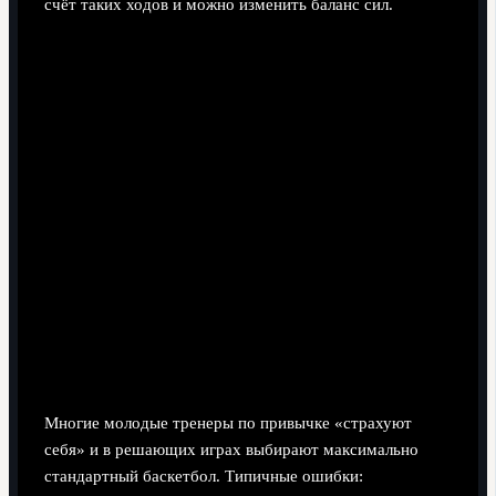
счёт таких ходов и можно изменить баланс сил.
Ошибка новичков: «Бояться пробовать
странные вещи в важных матчах»
Многие молодые тренеры по привычке «страхуют
себя» и в решающих играх выбирают максимально
стандартный баскетбол. Типичные ошибки: