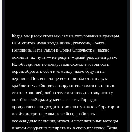
Вместо вывода: как использовать
опыт великих без слепого
копирования
Когда мы рассматриваем самые титулованные тренеры
НБА список имен вроде Фила Джексона, Грегга
Поповича, Пэта Райли и Эрика Споэльстры, важно
помнить: их путь — не рецепт «делай раз, делай два».
Их объединяет не конкретная схема, а готовность
переизобретать себя и команду, даже будучи на
вершине. Новички чаще всего ошибаются в двух
крайностях: либо идеализируют великих и пытаются
стать их копией, либо отмахиваются, считая, что «у
них были звёзды, а у меня — нет». Гораздо
продуктивнее подходить к их опыту как к лаборатории
идей: смотреть реальные кейсы, разбирать
неочевидные решения, искать альтернативные методы
и затем аккуратно внедрять их в свою практику. Тогда