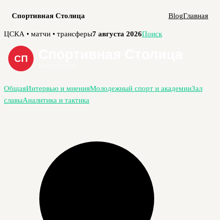
Спортивная Столица
Blog
Главная
Перейти
ЦСКА • матчи • трансферы
7 августа 2026
Поиск
к
содержимому
Общая
Интервью и мнения
Молодежный спорт и академии
Зал
славы
Аналитика и тактика