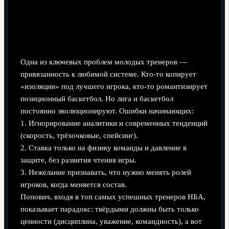
Типичная ошибка: «Если что-то работало в
прошлом, будет работать и дальше»
Одна из ключевых проблем молодых тренеров —
привязанность к любимой системе. Кто-то копирует
«изоляции» под лучшего игрока, кто-то романтизирует
позиционный баскетбол. Но лига и баскетбол
постоянно эволюционируют. Ошибки начинающих:
1. Игнорирование аналитики и современных тенденций
(скорость, трёхочковые, спейсинг).
2. Ставка только на физику команды и давление в
защите, без развития чтения игры.
3. Нежелание признавать, что нужно менять ролей
игроков, когда меняется состав.
Попович, входя в топ самых успешных тренеров НБА,
показывает парадокс: твёрдыми должны быть только
ценности (дисциплина, уважение, командность), а вот