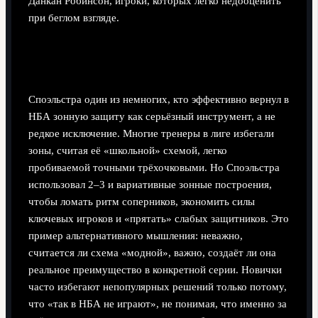
Данкан Робинсон, игроки, которых легко недооценить
при беглом взгляде.
Альтернативные методы: использование
зонной защиты и микроматчапов
Споэльстра один из немногих, кто эффективно вернул в
НБА зонную защиту как серьёзный инструмент, а не
редкое исключение. Многие тренеры в лиге избегали
зоны, считая её «школьной» схемой, легко
пробиваемой точными трёхочковыми. Но Споэльстра
использовал 2–3 и вариативные зонные построения,
чтобы ломать ритм соперников, экономить силы
ключевых игроков и «прятать» слабых защитников. Это
пример альтернативного мышления: неважно,
считается ли схема «модной», важно, создаёт ли она
реальное преимущество в конкретной серии. Новички
часто избегают непопулярных решений только потому,
что «так в НБА не играют», не понимая, что именно за