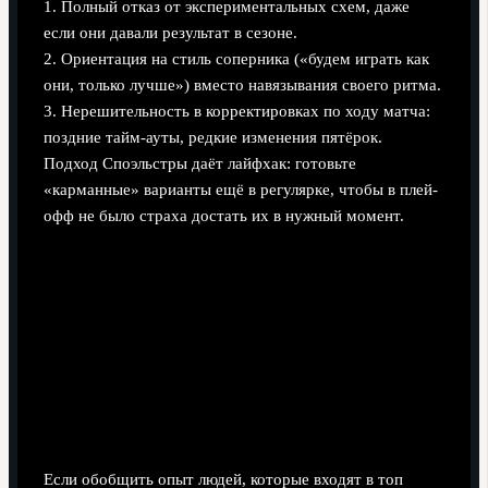
1. Полный отказ от экспериментальных схем, даже
если они давали результат в сезоне.
2. Ориентация на стиль соперника («будем играть как
они, только лучше») вместо навязывания своего ритма.
3. Нерешительность в корректировках по ходу матча:
поздние тайм-ауты, редкие изменения пятёрок.
Подход Споэльстры даёт лайфхак: готовьте
«карманные» варианты ещё в регулярке, чтобы в плей-
офф не было страха достать их в нужный момент.
Лайфхаки для тренеров: чему учит
нас топ самых успешных тренеров
НБА
Практические выводы для профессионалов и
амбициозных новичков
Если обобщить опыт людей, которые входят в топ