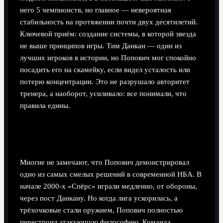
него 5 чемпионств, но главное — невероятная
стабильность на протяжении почти двух десятилетий.
Ключевой приём: создание системы, в которой звезда
не выше принципов игры. Тим Данкан — один из
лучших игроков в истории, но Попович мог спокойно
посадить его на скамейку, если видел усталость или
потерю концентрации. Это не разрушало авторитет
тренера, а наоборот, усиливало: все понимали, что
правила едины.
Неочевидное решение: смена стиля в пике
успеха
Многие не замечают, что Попович демонстрировал
одно из самых смелых решений в современной НБА. В
начале 2000-х «Спёрс» играли медленно, от обороны,
через пост Данкану. Но когда лига ускорилась, а
трёхочковые стали оружием, Попович полностью
перестроил атакующую философию. Команда