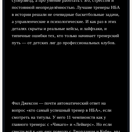
суперзвёзд, а про умение работать с эго, стрессом и
постоянной неопределённостью. Лучшие тренеры НБА
в истории решали не очевидные баскетбольные задачи,
а управленческие и психологические. И как раз в этих
деталях скрыты и реальные кейсы, и лайфхаки, и
типичные ошибки тех, кто только начинает тренерский
путь — от детских лиг до профессиональных клубов.
Фил Джексон: как управлять
звёздами, не убивая химию
Реальный кейс: «Треугольное нападение» как
способ приручить эго
Фил Джексон — почти автоматический ответ на
вопрос «кто самый успешный тренер в НБА», если
смотреть на титулы. У него 11 чемпионств как у
главного тренера: с «Чикаго» и «Лейкерс». Но если
свести всё к «ну ему повезло с Джорданом и Кобе», мы