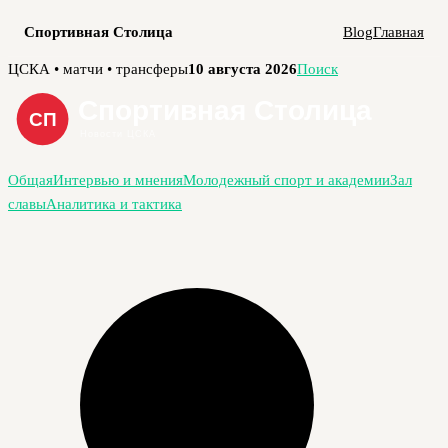
Спортивная Столица
Blog
Главная
Перейти
ЦСКА • матчи • трансферы
10 августа 2026
Поиск
к
содержимому
Общая
Интервью и мнения
Молодежный спорт и академии
Зал
славы
Аналитика и тактика