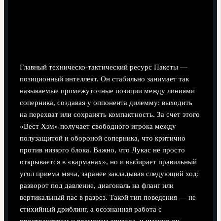
Позиционный интеллект и чтение эпизода
Главный техническо-тактический ресурс Пакеты —
позиционный интеллект. Он стабильно занимает так
называемые промежуточные позиции между линиями
соперника, создавая у оппонента дилемму: выходить
на перехват или сохранять компактность. За счет этого
«Вест Хэм» получает свободного игрока между
полузащитой и обороной соперника, что критично
против низкого блока. Важно, что Лукас не просто
открывается в «карманах», но и выбирает правильный
угол приема мяча, заранее закладывая следующий ход:
разворот под давление, диагональ на фланг или
вертикальный пас в разрез. Такой тип поведения — не
стихийный дриблинг, а осознанная работа с
пространством и временем эпизода, и именно он