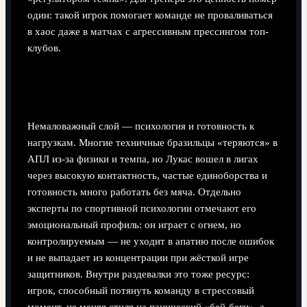
один: такой игрок помогает команде не проваливаться
в хаос даже в матчах с агрессивным прессингом топ-
клубов.
Психология и адаптация к английскому
стилю
Немаловажный слой — психология и готовность к
нагрузкам. Многие техничные бразильцы «теряются» в
АПЛ из‑за физики и темпа, но Лукас вошел в лигах
через высокую контактность, частые единоборства и
готовность много работать без мяча. Отдельно
эксперты по спортивной психологии отмечают его
эмоциональный профиль: он играет с огнем, но
контролируемым — не уходит в апатию после ошибок
и не выпадает из концентрации при жёсткой игре
защитников. Внутри раздевалки это тоже ресурс:
игрок, способный потянуть команду в стрессовый
момент, не меняя стиля на панический «бей-беги», а