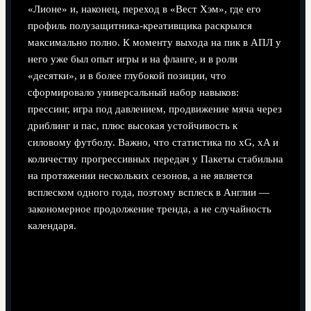
«Лионе» и, наконец, переход в «Вест Хэм», где его
профиль полузащитника-креативщика раскрылся
максимально полно. К моменту выхода на пик в АПЛ у
него уже был опыт игры и на фланге, и в роли
«десятки», и в более глубокой позиции, что
сформировало универсальный набор навыков:
прессинг, игра под давлением, продвижение мяча через
дриблинг и пас, плюс высокая устойчивость к
силовому футболу. Важно, что статистика по xG, xA и
количеству прогрессивных передач у Пакеты стабильна
на протяжении нескольких сезонов, а не является
всплеском одного года, поэтому всплеск в Англии —
закономерное продолжение тренда, а не случайность
календаря.
Базовые принципы: за счет чего
Пакета «делает разницу»