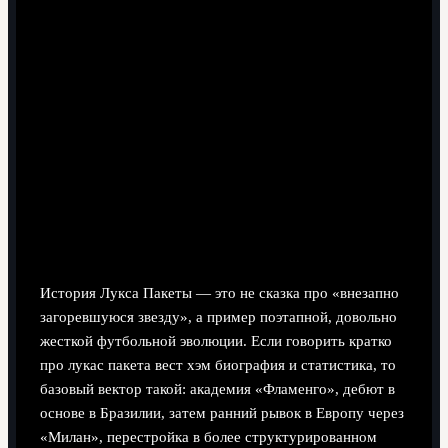
7 минут чтения
Историческая справка: путь из Рио
в восточный Лондон
История Лукса Пакеты — это не сказка про «внезапно
загоревшуюся звезду», а пример поэтапной, довольно
жесткой футбольной эволюции. Если говорить кратко
про лукас пакета вест хэм биография и статистика, то
базовый вектор такой: академия «Фламенго», дебют в
основе в Бразилии, затем ранний рывок в Европу через
«Милан», перестройка в более структурированном