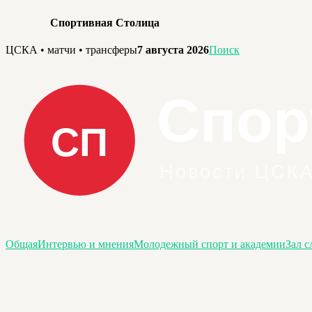
Спортивная Столица
Перейти
ЦСКА • матчи • трансферы
7 августа 2026
Поиск
к
содержимому
Общая
Интервью и мнения
Молодежный спорт и академии
Зал с