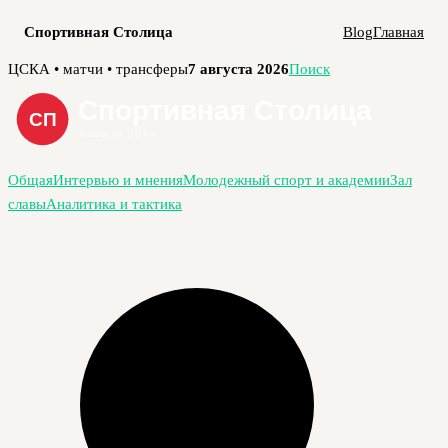
Спортивная Столица
Blog
Главная
Перейти
ЦСКА • матчи • трансферы
7 августа 2026
Поиск
к
содержимому
Общая
Интервью и мнения
Молодежный спорт и академии
Зал
славы
Аналитика и тактика