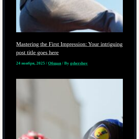
Mastering the First Impression: Your intriguing
post title goes here
24 ноября, 2025
/
Общая
/ By
gshershov