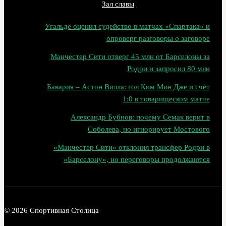
Зал славы
Угальде оценил судейство в матчах «Спартака» и
опроверг разговоры о заговоре
Манчестер Сити отверг 45 млн от Барселоны за
Родри и запросил 80 млн
Бавария – Астон Вилла: гол Ким Мин Дже и счёт
1:0 в товарищеском матче
Александр Бубнов: почему Семак верит в
Соболева, но игнорирует Мостового
«Манчестер Сити» отклонил трансфер Родри в
«Барселону», но переговоры продолжаются
© 2026 Спортивная Столица