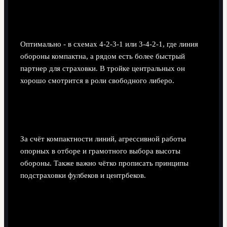
В каких схемах лучше всего использовать
Хуммельса сейчас?
Оптимально - в схемах 4-2-3-1 или 3-4-2-1, где линия
обороны компактна, а рядом есть более быстрый
партнер для страховки. В тройке центральных он
хорошо смотрится в роли свободного либеро.
Как компенсировать его возможный
недостаток скорости?
За счёт компактности линий, агрессивной работы
опорных в отборе и грамотного выбора высоты
обороны. Также важно чётко прописать принципы
подстраховки фулбеков и центрбеков.