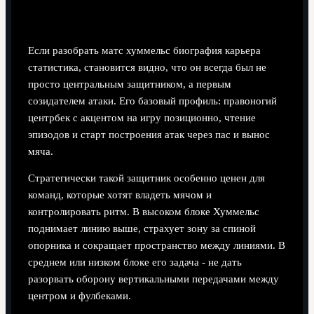
и стратегическая роль в обороне
Если разобрать матс хуммельс биография карьерa
статистика, становится видно, что он всегда был не
просто центральным защитником, а первым
созидателем атаки. Его базовый профиль: правоногий
центрбек с акцентом на игру позиционно, чтение
эпизодов и старт построения атак через пас и вынос
мяча.
Стратегически такой защитник особенно ценен для
команд, которые хотят владеть мячом и
контролировать ритм. В высоком блоке Хуммельс
поднимает линию выше, страхует зону за спиной
опорника и сокращает пространство между линиями. В
среднем или низком блоке его задача - не дать
разорвать оборону вертикальными передачами между
центром и фулбеками.