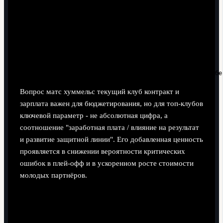
если (в команде много молодых защитников)

  и (нет лидера с опытом игр за топ-сборную)

  и (модель игры предполагает контроль мяча)

то

  профиль Хуммельса = приоритетная цель

иначе

Вопрос матс хуммельс текущий клуб контракт и
зарплата важен для бюджетирования, но для топ-клубов
ключевой параметр - не абсолютная цифра, а
соотношение "заработная плата / влияние на результат
и развитие защитной линии". Его добавленная ценность
проявляется в снижении вероятности критических
ошибок в плей-офф и в ускоренном росте стоимости
молодых партнёров.
Краткий чек-лист для тренеров и спортивных
директоров