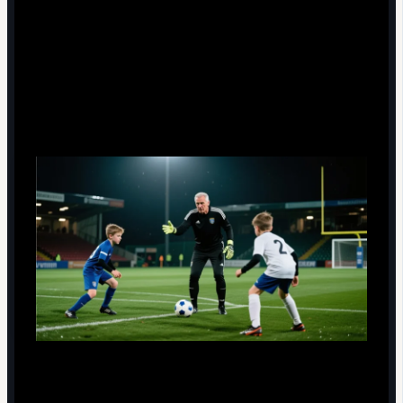
партнёров.
Опыт и ментальная устойчивость:
влияние на молодёжь и командную
стабильность
Миф: ветеран тормозит развитие молодых.
На