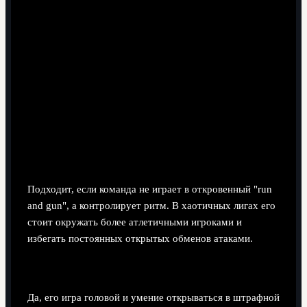
Подходит ли он для лиги с очень высоким
темпом и частыми переходами?
Подходит, если команда не играет в откровенный "run
and gun", а контролирует ритм. В хаотичных лигах его
стоит окружать более атлетичными игроками и
избегать постоянных открытых обменов атаками.
Стоит ли строить стандарты в атаке под него?
Да, его игра головой и умение открываться в штрафной