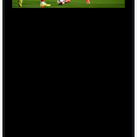
Снижение зависимости от спринта.
Матс
хуммельс возраст до сих пор играет на топ уровне
именно потому, что перешёл от агрессивных рывков
к микропозиционированию: делает полшага заранее,
а не пытается выигрывать открытый забег против
быстрых форвардов.
Работа с нагрузкой в течение сезона.
Ветеранский
режим подразумевает более точечное
использование: ротация в матчах с меньшим
риском, грамотное планирование минут и
восстановление, акцент на ключевые игры - плей-
офф, прямые конкуренты, дерби.
Оптимизация дуэлей.
Он реже идёт в
бессмысленные силовые стыки на флангах и
концентрируется на борьбе в воздухе и в те
моменты, когда у него преимущество по корпусу и