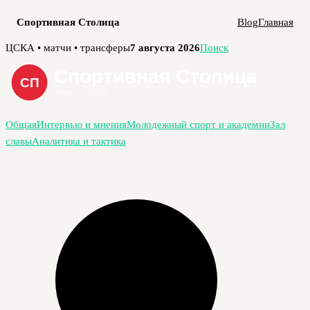
Спортивная Столица
Blog
Главная
Перейти
ЦСКА • матчи • трансферы
7 августа 2026
Поиск
к
содержимому
Общая
Интервью и мнения
Молодежный спорт и академии
Зал
славы
Аналитика и тактика