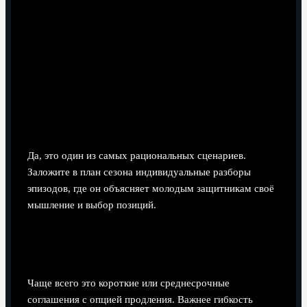
Можно ли использовать его как временного
наставника-игрока для молодых
защитников?
Да, это один из самых рациональных сценариев.
Заложите в план сезона индивидуальные разборы
эпизодов, где он объясняет молодым защитникам своё
мышление и выбор позиций.
На какой срок контракта имеет смысл
рассчитывать с учётом его возраста?
Чаще всего это короткие или среднесрочные
соглашения с опцией продления. Важнее гибкость