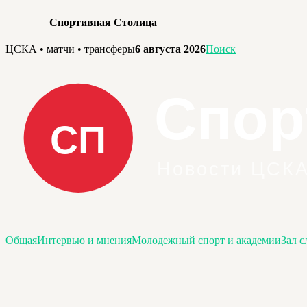
Спортивная Столица
Перейти
ЦСКА • матчи • трансферы
6 августа 2026
Поиск
к
содержимому
Общая
Интервью и мнения
Молодежный спорт и академии
Зал с