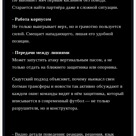
Не выбивает мяч первым касанием без повода.
Старается найти партнёра даже в сложной ситуации.
-
Работа корпусом
Не только выигрывает верх, но и грамотно пользуется
силой. Смещает нападающего, лишая его удобной
позиции.
-
Передачи между линиями
Может запустить атаку вертикальным пасом, а не
только отдать на ближнего защитника или опорника.
Скаутский подход объясняет, почему ньюкасл свен
ботман трансферы и новости так активно обсуждают в
каждом окне: команды видят в нём защитника, который
вписывается в современный футбол — не только
разрушителя, но и конструктора.
Сильные стороны скаутского подхода
- Видно детали поведения: реакции, решения, язык