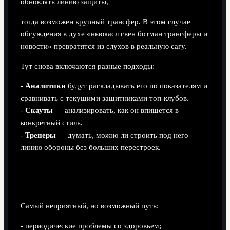
обновлять линию защиты,
тогда возможен крупный трансфер. В этом случае
обсуждения в духе «ньюкасл свен ботман трансферы и
новости» превратятся из слухов в реальную сагу.
Тут снова включаются разные подходы:
-
Аналитики
будут раскладывать его по показателям и
сравнивать с текущими защитниками топ-клубов.
-
Скауты
— анализировать, как он впишется в
конкретный стиль.
-
Тренеры
— думать, можно ли строить под него
линию обороны без больших перестроек.
Сценарий 3. Борьба с травмами и путь через
адаптацию
Самый неприятный, но возможный путь:
- периодические проблемы со здоровьем;