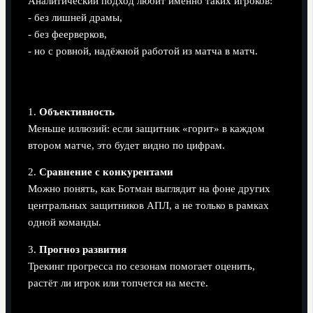
Аналитический подход любит именно таких игроков:
- без лишней драмы,
- без феерверков,
- но с ровной, надёжной работой из матча в матч.
Плюсы аналитического подхода
1.
Объективность
Меньше иллюзий: если защитник «горит» в каждом
втором матче, это будет видно по цифрам.
2.
Сравнение с конкурентами
Можно понять, как Ботман выглядит на фоне других
центральных защитников АПЛ, а не только в рамках
одной команды.
3.
Прогноз развития
Трекинг прогресса по сезонам помогает оценить,
растёт ли игрок или топчется на месте.
Минусы аналитики без контекста