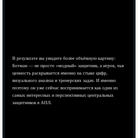
строгую структуру?
Сравните свои ощущения с аналитическими
выводами: где они совпадают, а где расходятся.
Спросите себя, сможет ли он играть так же
стабильно 3–4 сезона подряд — от этого и зависят
реальные свен ботман перспективы карьеры в
ньюкасле.
В результате вы увидите более объёмную картину:
Ботман — не просто «модный» защитник, а игрок, чья
ценность раскрывается именно на стыке цифр,
визуального анализа и тренерских задач. И именно
поэтому он уже сейчас воспринимается как один из
самых интересных и перспективных центральных
защитников в АПЛ.
Поделиться