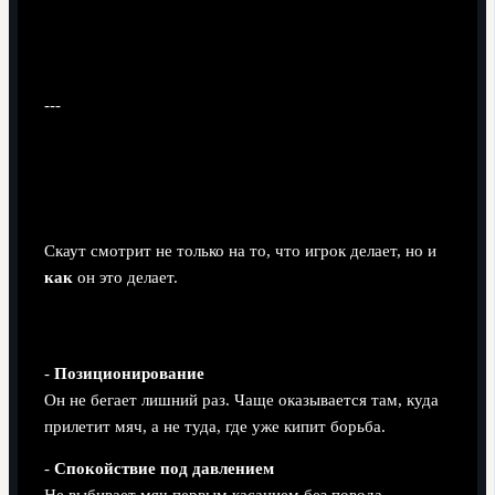
---
Подход №2: Скаутский взгляд —
как Ботман выглядит «вживую»
Скаут смотрит не только на то, что игрок делает, но и
как
он это делает.
Ключевые качества Ботмана глазами скаута
-
Позиционирование
Он не бегает лишний раз. Чаще оказывается там, куда
прилетит мяч, а не туда, где уже кипит борьба.
-
Спокойствие под давлением