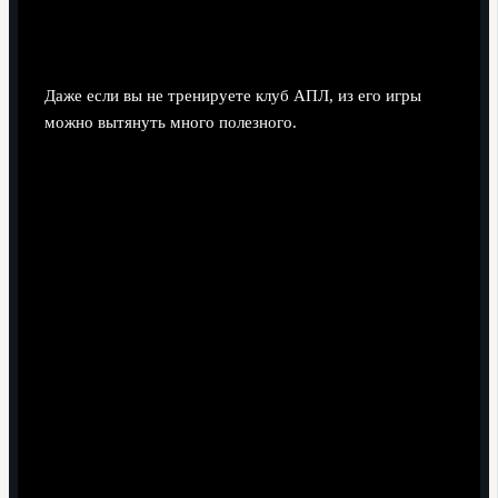
смотреть на игру Ботмана и чему у
него можно научиться
Даже если вы не тренируете клуб АПЛ, из его игры
можно вытянуть много полезного.
1. Для молодых защитников