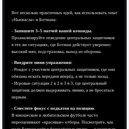
полупрофессиональных команд
Вот несколько практичных идей, как использовать опыт
«Ньюкасла» и Ботмана:
-
Запишите 3–5 матчей вашей команды.
Проанализируйте поведение центральных защитников
в тех же ситуациях, где Ботман действует уверенно:
высокий мяч, подстраховка, выход из обороны.
-
Внедрите мини-упражнения:
- Рондос с участием центральных защитников, где они
обязаны искать передачи вперёд, а не только назад.
- Игровые ситуации 2 в 2 и 3 в 3, где центральный
защитник должен выдерживать линию, а не бросаться
первым.
-
Сместите фокус с подкатов на позицию.
В юношеском и любительском футболе часто
переоценивают «красивые» отборы. Посмотрите, как
мало Ботман идёт в безнадёжные стыки — и насколько