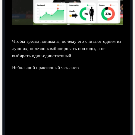
Чтобы трезво понимать, почему его считают одним из
лучших, полезно комбинировать подходы, а не
выбирать один-единственный.
Небольшой практичный чек-лист:
Сначала посмотрите на данные: как выглядит свен
ботман статистика сезона за ньюкасл по ключевым
метрикам (единоборства, передачи, ошибки).
Затем включите полноценный матч и
сосредоточьтесь только на его действиях, даже
когда мяч далеко.
Представьте себя тренером: как бы вы использовали
его — дали бы максимум свободы или встроили в