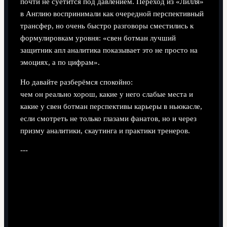
почти не суетится под давлением. Переход из «Лилля»
в Англию воспринимали как очередной перспективный
трансфер, но очень быстро разговоры сместились к
формулировкам уровня: «свен ботман лучший
защитник апл аналитика показывает это не просто на
эмоциях, а по цифрам».
Но давайте разберёмся спокойно:
чем он реально хорош, какие у него слабые места и
какие у свен ботман перспективы карьеры в ньюкасле,
если смотреть не только глазами фанатов, но и через
призму аналитики, скаутинга и практики тренеров.
---
Почему Ботман выстрелил именно
в «Ньюкасле»
Футболист, попавший в правильную систему