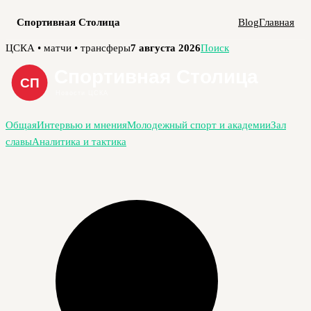
Спортивная Столица
Blog
Главная
Перейти
ЦСКА • матчи • трансферы
7 августа 2026
Поиск
к
содержимому
Общая
Интервью и мнения
Молодежный спорт и академии
Зал
славы
Аналитика и тактика