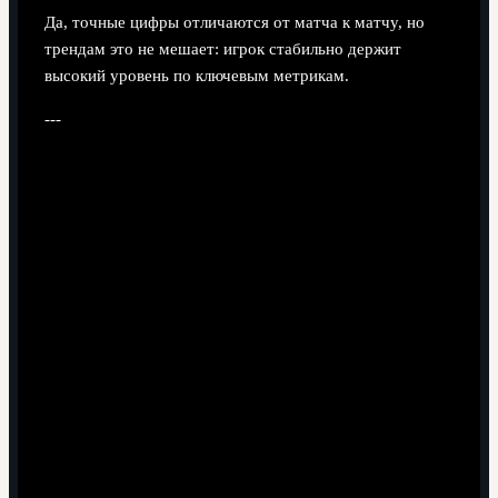
Да, точные цифры отличаются от матча к матчу, но
трендам это не мешает: игрок стабильно держит
высокий уровень по ключевым метрикам.
---
Подход №1: Смотреть на Ботмана
глазами аналитика