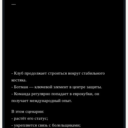
---
Перспективы Ботмана: остаться
столпом «Ньюкасла» или двигаться
дальше?
Сценарий 1. Долгосрочный лидер обороны
«Ньюкасла»
- Клуб продолжает строиться вокруг стабильного
костяка.
- Ботман — ключевой элемент в центре защиты.
- Команда регулярно попадает в еврокубки, он
получает международный опыт.
В этом сценарии:
- растёт его статус;
- укрепляется связь с болельщиками;