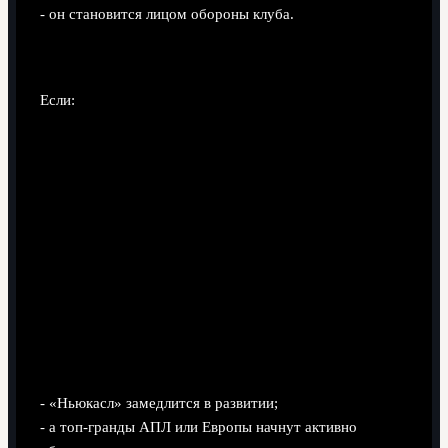
- он становится лицом обороны клуба.
Сценарий 2. Переход в статусный топ-клуб
Если:
- «Ньюкасл» замедлится в развитии;
- а топ-гранды АПЛ или Европы начнут активно