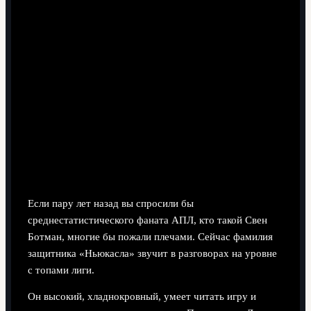
8 минут чтения
Кто такой Свен Ботман и почему
вокруг него столько шума
Если пару лет назад вы спросили бы
среднестатистического фаната АПЛ, кто такой Свен
Ботман, многие бы пожали плечами. Сейчас фамилия
защитника «Ньюкасла» звучит в разговорах на уровне
с топами лиги.
Он высокий, хладнокровный, умеет читать игру и