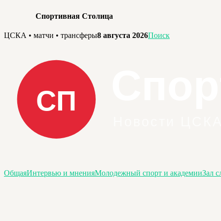
Спортивная Столица
Перейти
ЦСКА • матчи • трансферы
8 августа 2026
Поиск
к
содержимому
Общая
Интервью и мнения
Молодежный спорт и академии
Зал с