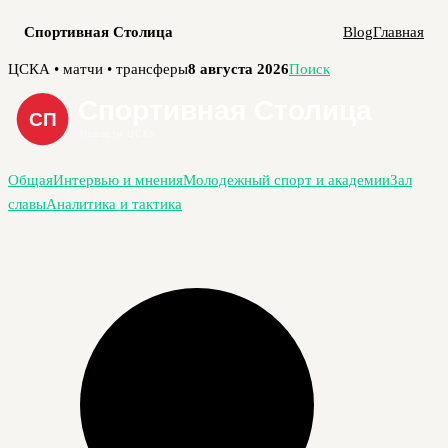
Спортивная Столица
Blog
Главная
Перейти
ЦСКА • матчи • трансферы
8 августа 2026
Поиск
к
содержимому
Общая
Интервью и мнения
Молодежный спорт и академии
Зал
славы
Аналитика и тактика