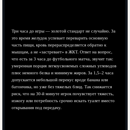
Оптимальное «окно» за 3 часа до
стартового свистка
Три часа до игры — золотой стандарт не случайно. За
это время желудок успевает переварить основную
часть пищи, кровь перераспределяется обратно к
мышцам, а не «застревает» в ЖКТ. Ответ на вопрос,
что есть за 3 часа до футбольного матча, звучит так:
умеренная порция легкоусвояемых сложных углеводов
плюс немного белка и минимум жиров. За 1,5–2 часа
допускается небольшой перекус вроде банана или
батончика, но уже без тяжелых блюд. Так снижается
риск, что на 30‑й минуте игрок почувствует тяжесть,
изжогу или потребность срочно искать туалет вместо
открывания под передачу.
Углеводы, белки и жиры: кто за что