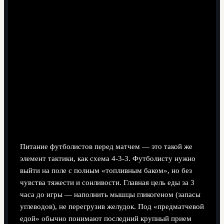
7 минут чтения
Зачем вообще заморачиваться с
едой перед матчем
Питание футболистов перед матчем — это такой же
элемент тактики, как схема 4‑3‑3. Футболисту нужно
выйти на поле с полным «топливным баком», но без
чувства тяжести и сонливости. Главная цель еды за 3
часа до игры — наполнить мышцы гликогеном (запасы
углеводов), не перегрузив желудок. Под «предматчевой
едой» обычно понимают последний крупный прием