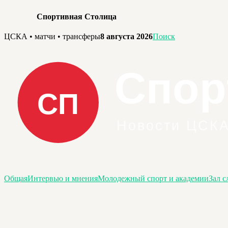
Спортивная Столица
Перейти
ЦСКА • матчи • трансферы
8 августа 2026
Поиск
к
содержимому
Общая
Интервью и мнения
Молодежный спорт и академии
Зал с