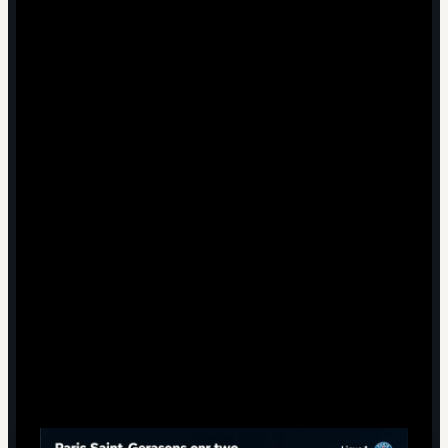
5 минут чтения
Трансферное лето без суперзвёзд
старого поколения: что меняется
для ПСЖ
Статистика и новый вектор развития