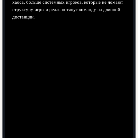
хаоса, больше системных игроков, которые не ломают
структуру игры и реально тянут команду на длинной
дистанции.
Париж и рынок: кого реально ждут
летом 2025