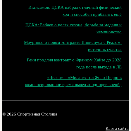
Игдисамов: ЦСКА набрал отличный физический
ход и способен прибавить ещё
ЦСКА: Бабаев о целях сезона, борьбе за медали и
чемпионство
Моуриньо о новом контракте Винисиуса с Реалом:
источник счастья
Ренн продлил контракт с Франком Хайзе до 2028
года после выхода в ЛЕ
«Челси» – «Милан»: гол Жоао Педро в
компенсированное время вывел лондонцев вперёд
© 2026 Спортивная Столица
Карта сайта