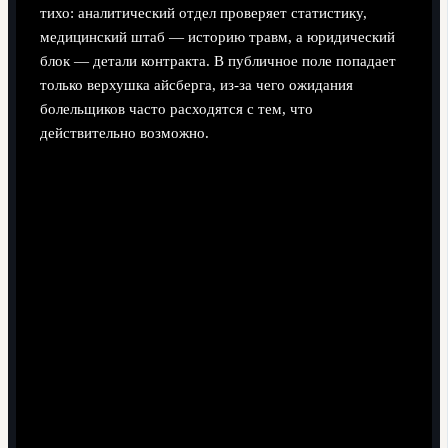
тихо: аналитический отдел проверяет статистику,
медицинский штаб — историю травм, а юридический
блок — детали контракта. В публичное поле попадает
только верхушка айсберга, из‑за чего ожидания
болельщиков часто расходятся с тем, что
действительно возможно.
Верить каждому слуху без проверки источника.
Новички редко смотрят, насколько ранее точен был
конкретный инсайдер или медиа, и ставят знак
равенства между любым твитом и фактом.
Путать интерес и предложение. Фраза «клуб следит
за игроком» не означает, что уже есть оффер — это
может быть просто скаутский отчёт или единичный
просмотр.
Игнорировать финансовый контекст. Многие
требуют топ‑звезду на каждую позицию, не считая
лимиты зарплат, ФФП и уже существующие
контракты, которые сложно разорвать или