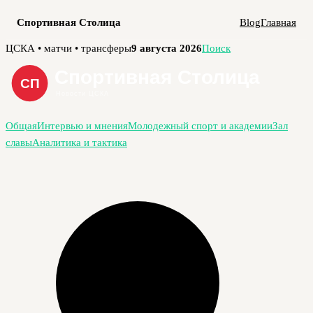
Спортивная Столица
Blog
Главная
Перейти
ЦСКА • матчи • трансферы
9 августа 2026
Поиск
к
содержимому
Общая
Интервью и мнения
Молодежный спорт и академии
Зал
славы
Аналитика и тактика