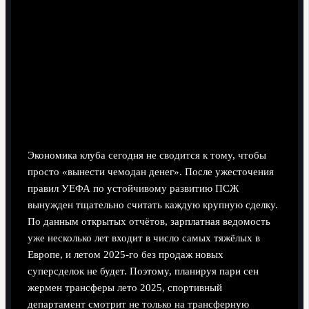
перепродать.
Экономические аспекты: как ПСЖ
балансирует между амбициями и
ФФП
Бюджет, зарплаты и окупаемость
Экономика клуба сегодня не сводится к тому, чтобы
просто «вынести чемодан денег». После ужесточения
правил УЕФА по устойчивому развитию ПСЖ
вынужден тщательно считать каждую крупную сделку.
По данным открытых отчётов, зарплатная ведомость
уже несколько лет входит в число самых тяжёлых в
Европе, и летом 2025‑го без продаж новых
суперсделок не будет. Поэтому, планируя пари сен
жермен трансферы лето 2025, спортивный
департамент смотрит не только на трансферную