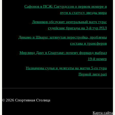
Сафонов в ПСЖ: Сигурдссон о первом номере и
пути к статусу звезды мира
Левников обслужит центральный матч тура:
судейские бригады на 3‑й тур РПЛ
Динамо и Шварц: затянутая перестройка, проблемы
состава и трансферов
Мирлинд Даку в Спартаке: почему форвард выбрал
19‑й номер
Назначены судьи и делегаты на матчи 5-го тура
Первой лиги pari
© 2026 Спортивная Столица
Карта сайта