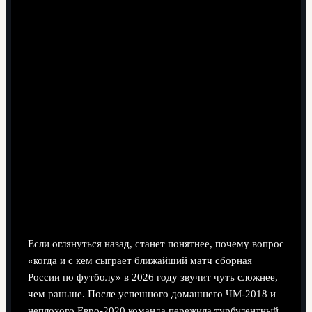
5 минут чтения
Текущее состояние сборной России
Исторический контекст и путь к 2026 году
Если оглянуться назад, станет понятнее, почему вопрос
«когда и с кем сыграет ближайший матч сборная
России по футболу» в 2026 году звучит чуть сложнее,
чем раньше. После успешного домашнего ЧМ‑2018 и
неплохого Евро‑2020 команда пережила турбулентный