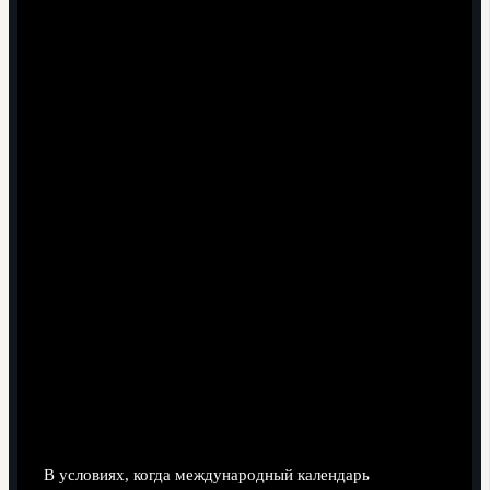
Где искать самую точную
информацию о ближайшем матче
Официальные и неофициальные источники
В условиях, когда международный календарь