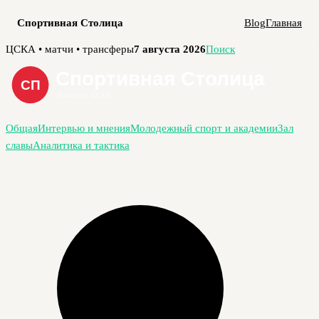
Спортивная Столица
Blog
Главная
Перейти
ЦСКА • матчи • трансферы
7 августа 2026
Поиск
к
содержимому
Общая
Интервью и мнения
Молодежный спорт и академии
Зал
славы
Аналитика и тактика