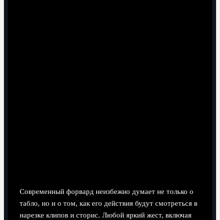
готовит маску, чтобы символически "вернуться в
роль героя". Забивает, надевает маску на 2-3
секунды, смотрит в сторону камер, снимает и
продолжает матч уже с чувством обновления
статуса.
Домашний матч для семейной аудитории.
Клуб
заранее анонсирует, что после гола форвард
посвятит празднование детям. Игрок забивает,
надевает маску Человека‑паука, показывает жест
сердца в сторону детского сектора - клуб получает
идеальный кадр для соцсетей.
Социальные медиа и вирусность:
как мемы ускоряют тренды на поле
Современный форвард неизбежно думает не только о
табло, но и о том, как его действия будут смотреться в
нарезке клипов и сторис. Любой яркий жест, включая