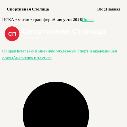
Спортивная Столица
Blog
Главная
Перейти
ЦСКА • матчи • трансферы
6 августа 2026
Поиск
к
содержимому
Общая
Интервью и мнения
Молодежный спорт и академии
Зал
славы
Аналитика и тактика