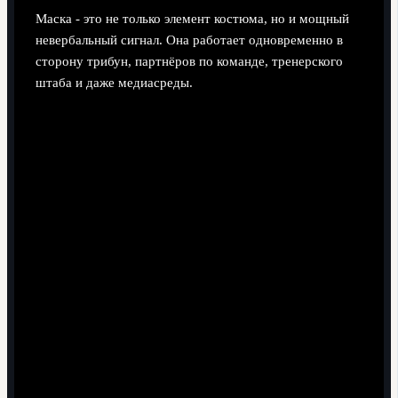
Маска - это не только элемент костюма, но и мощный
невербальный сигнал. Она работает одновременно в
сторону трибун, партнёров по команде, тренерского
штаба и даже медиасреды.
Трибунам:
"Это шоу, ради которого вы пришли".
Празднование гола в маске говорит болельщикам,
что игрок понимает потребность в зрелище и
уважает их эмоции.
Команде:
"Мы контролируем настроение матча".
Ритуал, согласованный заранее, становится
внутренним кодом: мы забиваем и доминируем не
только по счёту, но и по атмосфере.
Сопернику:
"Мы уверены в себе". Яркое
празднование, даже слегка провокационное,
показывает, что форвард не боится ответной
реакции и чувствует себя хозяином момента.
Тренеру и клубу:
"Я даю контент". Игрок
демонстрирует, что понимает важность медийности