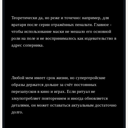
защитника?
Теоретически да, но реже и точечно: например, для
вратаря после серии отражённых пенальти. Главное -
чтобы использование маски не мешало его основной
роли на поле и не воспринималось как издевательство в
адрес соперника.
Не устареет ли быстро человек‑паук мем в
футболе: празднование гола?
Любой мем имеет срок жизни, но супергеройские
образы держатся дольше за счёт постоянных
перезапусков в кино и играх. Если ритуал не
злоупотребляет повторением и иногда обновляется
деталями, он может оставаться актуальным достаточно
долго.
Поделиться