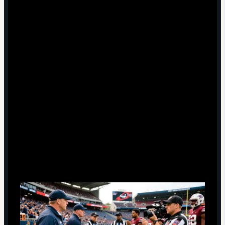
другие тоже претендуют на роль лидеров внимания.
Регламент и дисциплинарные органы.
Повторяющиеся эпизоды с маской могут привлечь
внимание лиги: от устных предупреждений до
формальных санкций клубу или игроку.
Тактическое оружие против самого игрока.
Соперние тренеры могут использовать "масочного"
форварда как дополнительный мотивационный
фактор для защиты: "не дать ему устроить шоу
любой ценой".
Внедрение ритуала на практике:
безопасность, правила и вариации