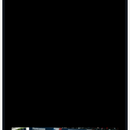
руками: менее рискованно с точки зрения
регламента, но всё равно считывается
болельщиками.
Привязать ритуал к особым матчам (дерби,
плей‑офф), а не использовать в каждом туре, чтобы
сохранить новизну.
В детско‑юношеском футболе - согласовать любые
маски с тренерами и родителями, уделяя
первостепенное внимание безопасности и
дисциплине.
Мифы, сомнения и практические
уточнения по феномену
Всегда ли маска Человека‑паука - это
неуважение к сопернику?