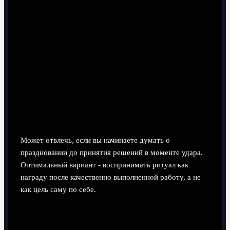
Не отвлечёт ли меня ритуал от концентрации
на игре?
Может отвлечь, если вы начинаете думать о
праздновании до принятия решений в моменте удара.
Оптимальный вариант - воспринимать ритуал как
награду после качественно выполненной работу, а не
как цель саму по себе.
Что делать, если тренер против масок и шоу
после голов?