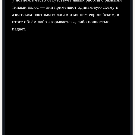
типами волос — они применяют одинаковую схему к
азиатским плотным волосам и мягким европейским, в
итоге объём либо «взрывается», либо полностью
падает.
Слишком высокий или слишком низкий старт фейда
без учёта затылка
Неаккуратная окантовка в зоне висков и за ушами