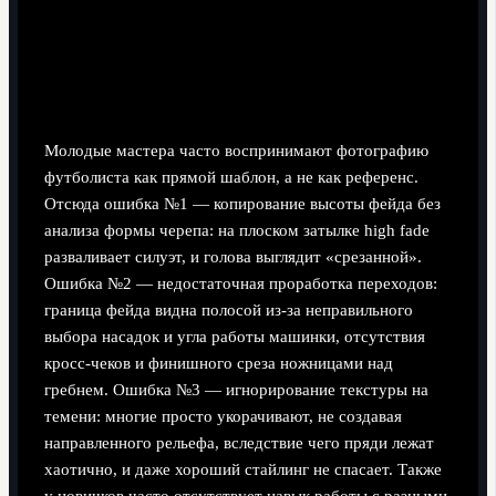
длине в сантиметрах
Типичные ошибки новичков-барберов при
«футбольных» стрижках
Молодые мастера часто воспринимают фотографию
футболиста как прямой шаблон, а не как референс.
Отсюда ошибка №1 — копирование высоты фейда без
анализа формы черепа: на плоском затылке high fade
разваливает силуэт, и голова выглядит «срезанной».
Ошибка №2 — недостаточная проработка переходов:
граница фейда видна полосой из-за неправильного
выбора насадок и угла работы машинки, отсутствия
кросс-чеков и финишного среза ножницами над
гребнем. Ошибка №3 — игнорирование текстуры на
темени: многие просто укорачивают, не создавая
направленного рельефа, вследствие чего пряди лежат
хаотично, и даже хороший стайлинг не спасает. Также
у новичков часто отсутствует навык работы с разными