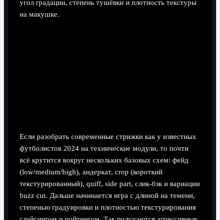
угол градации, степень тушёвки и плотность текстуры
на макушке.
Смотрите фото не только спереди, но и сбоку, сзади
Оценивайте тип волос футболиста: прямые,
волнистые, кудрявые
Обращайте внимание на линию лба и висков
Сохраняйте несколько вариантов, а не одно фото
Ключевые типы стрижек как у топ-
футболистов
Если разобрать современные стрижки как у известных
футболистов 2024 на технические модули, то почти
всё крутится вокруг нескольких базовых схем: фейд
(low/medium/high), андеркат, crop (короткий
текстурированный), quiff, side part, слик-бэк и вариации
buzz cut. Дальше начинается игра с длиной на темени,
степенью градуировки и плотностью текстурирования
слайсингом и пойтингом. Так получаются агрессивные