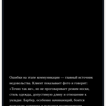
High / mid / low fade с разной высотой начала
перехода
Текстурированный crop с рваной или ровной челкой
Undercut с контрастом длинной темени и коротких
боков
Quiff и помпадур для тех, кто готов к ежедневной
укладке
Buzz cut и crew cut для любителей минимализма
Как объяснить барберу, что вы хотите, а не
испортить консультацию
Ошибки на этапе коммуникации — главный источник
недовольства. Клиент показывает фото и говорит:
«Точно так же», но не проговаривает режим носки,
стиль одежды, допустимую длину и отношение к
укладке. Барбер, особенно начинающий, боится
возражать картинке и пытается воспроизвести