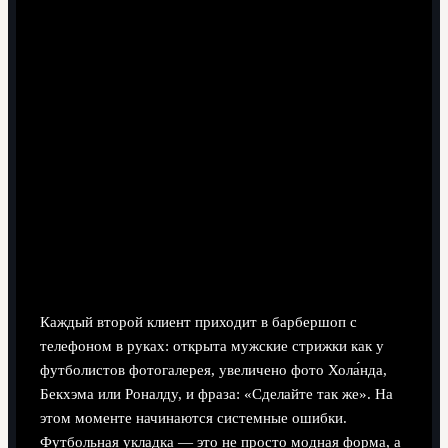
7 минут чтения
Почему все хотят стрижку «как у
футболиста», а получается «как попало»
Каждый второй клиент приходит в барбершоп с
телефоном в руках: открыта мужские стрижки как у
футболистов фотогалерея, увеличено фото Хола́нда,
Бекхэма или Роналду, и фраза: «Сделайте так же». На
этом моменте начинаются системные ошибки.
Футбольная укладка — это не просто модная форма, а