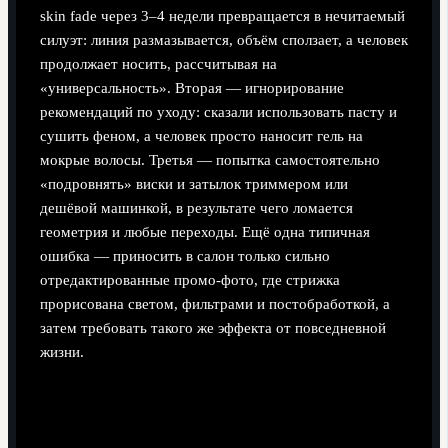
skin fade через 3–4 недели превращается в нечитаемый
силуэт: линия размазывается, объём сползает, а человек
продолжает носить, рассчитывая на
«универсальность». Вторая — игнорирование
рекомендаций по уходу: сказали использовать пасту и
сушить феном, а человек просто наносит гель на
мокрые волосы. Третья — попытка самостоятельно
«подровнять» виски и затылок триммером или
дешёвой машинкой, в результате чего ломается
геометрия и любые переходы. Ещё одна типичная
ошибка — приносить в салон только сильно
отредактированные промо-фото, где стрижка
прорисована светом, фильтрами и постобработкой, а
затем требовать такого же эффекта от повседневной
жизни.
Как составить свою «галерею образов» и
разговаривать с барбером на одном языке