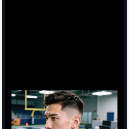
Всегда уточняйте, какой продукт использовался в
барбершопе
Повторяйте дома последовательность: сушка –
распределение – фиксация
Не перебарщивайте с количеством средства, лучше
добавить, чем пересушить
Подбирайте стайлинг под свой тип волос, а не под
тренды в соцсетях
Как подобрать «футбольную» стрижку под
форму лица и образ жизни