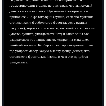
геометрию один в один, не учитывая, что вы каждый
день в каске или шапке. Правильный алгоритм: вы
приносите 2–3 фотографии (лучше, если это мужские
стрижки как у футболистов фотогалерея с разных
ракурсов), коротко описываете, как живёте с волосами
(моете, сушите, укладываете/нет) и какие зоны вас
раздражают: торчащие виски, «дыра» на макушке,
тяжёлый затылок. Барбер в ответ проговаривает план:
где убирает массу, какую высоту фейда делает, что
оставляет в фронтальной зоне, и чем это придётся
укладывать.
Говорите, сколько времени готовы тратить на
укладку
Уточняйте, приемлема ли для вас оголённая кожа по
бокам
Просите барбера озвучить, как стрижка будет
выглядеть через 2–3 недели
Не стесняйтесь задавать уточняющие вопросы по