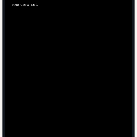
или crew cut.
Круглое лицо — выбираем вертикальный объём и
аккуратный fade
Квадратное — подчёркиваем чёткую линию
окантовки и бороды
Овальное — допускаем почти любые варианты,
кроме чрезмерных экстремумов