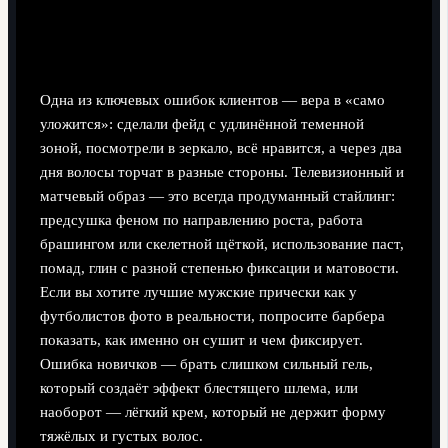
Укладка: почему без неё даже идеальная
стрижка не выглядит «как на поле»
Одна из ключевых ошибок клиентов — вера в «само
уложится»: сделали фейд с удлинённой теменной
зоной, посмотрели в зеркало, всё нравится, а через два
дня волосы торчат в разные стороны. Телевизионный и
матчевый образ — это всегда продуманный стайлинг:
предсушка феном по направлению роста, работа
брашингом или скелетной щёткой, использование паст,
помад, глин с разной степенью фиксации и матовости.
Если вы хотите лучшие мужские прически как у
футболистов фото в реальности, попросите барбера
показать, как именно он сушит и чем фиксирует.
Ошибка новичков — брать слишком сильный гель,
который создаёт эффект блестящего шлема, или
наоборот — лёгкий крем, который не держит форму
тяжёлых и густых волос.