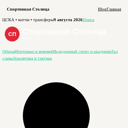
Спортивная Столица
Blog
Главная
Перейти
ЦСКА • матчи • трансферы
9 августа 2026
Поиск
к
содержимому
Общая
Интервью и мнения
Молодежный спорт и академии
Зал
славы
Аналитика и тактика