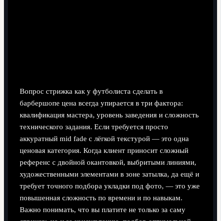
Отсутствие детализации ножницами после машинки
Неправильный выбор стайлинга для финиша (гель
вместо пасты и наоборот)
Сколько стоит «стрижка как у футболиста» и
от чего зависит цена
Вопрос стрижка как у футболиста сделать в
барбершопе цена всегда упирается в три фактора:
квалификация мастера, уровень заведения и сложность
технического задания. Если требуется просто
аккуратный mid fade с лёгкой текстурой — это одна
ценовая категория. Когда клиент приносит сложный
референс с двойной окантовкой, выбритыми линиями,
художественными элементами в зоне затылка, да ещё и
требует точного подбора укладки под фото, — это уже
повышенная сложность по времени и по навыкам.
Важно понимать, что вы платите не только за саму