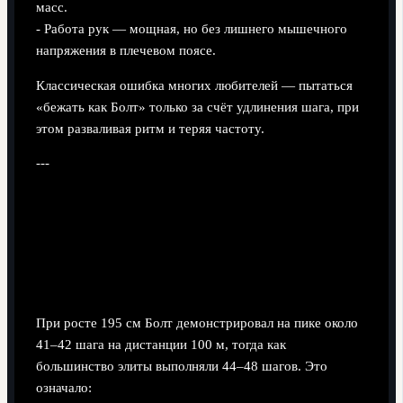
масс.
- Работа рук — мощная, но без лишнего мышечного
напряжения в плечевом поясе.
Классическая ошибка многих любителей — пытаться
«бежать как Болт» только за счёт удлинения шага, при
этом разваливая ритм и теряя частоту.
---
Биомеханика шагов: что делает ход
Болта особенным
Длина и частота: нестандартный баланс
При росте 195 см Болт демонстрировал на пике около
41–42 шага на дистанции 100 м, тогда как
большинство элиты выполняли 44–48 шагов. Это
означало: