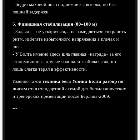
- Бедро маховой ноги поднимается высоко, но без
лишней задержки.
6.
Финишная стабилизация (80–100 м)
- Задача — не ускориться, а не замедлиться: сохранить
ритм, избегать избыточного напряжения в плечах и
шее.
- У Болта именно здесь шла главная «награда» за его
экономичность: другие начинали «забиваться», он —
лишь слегка терял в эффективности.
Именно такой
техника бега Усэйна Болта разбор по
шагам
стал стандартной схемой для биомеханических
и тренерских презентаций после Берлина‑2009.
---
Плюсы и минусы «болтовской»
модели для практики