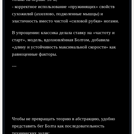
- корректное использование «пружинящих» свойств
сухожилий (ахиллово, подколенные мышцы) и
эластичность вместо чистой «силовой рубки» ногами.
В упрощении: классика делала ставку на «частоту и
старт», модель, вдохновлённая Болтом, добавила
«длину и устойчивость максимальной скорости» как
равноценные факторы.
---
Взгляд по шагам: ключевые
элементы техники Болта
Практический разбор по фазам движения
Чтобы не превращать теорию в абстракцию, удобно
представить бег Болта как последовательность
технических задач: