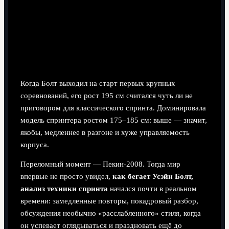
Исторический контекст: как Болт
сломал шаблон спринта
От «слишком высокого» паренька до
революции в спринте
Когда Болт выходил на старт первых крупных
соревнований, его рост 195 см считался чуть ли не
приговором для классического спринта. Доминировала
модель спринтера ростом 175–185 см: выше — значит,
якобы, медленнее в разгоне и хуже управляемость
корпуса.
Переломный момент — Пекин‑2008. Тогда мир
впервые не просто увидел,
как бегает Усэйн Болт,
анализ техники спринта
начался почти в реальном
времени: замедленные повторы, покадровый разбор,
обсуждения необычно «расслабленного» стиля, когда
он успевает оглядываться и праздновать ещё до