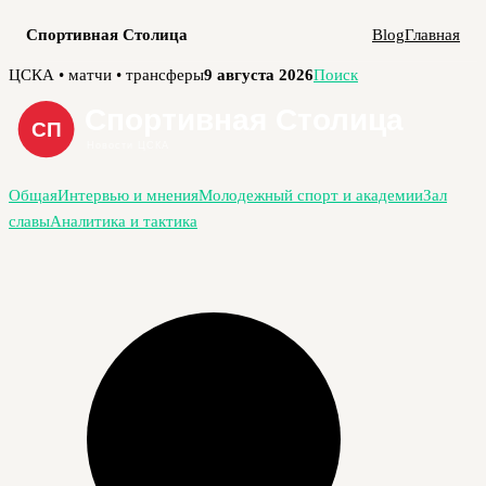
Спортивная Столица
Blog
Главная
Перейти
ЦСКА • матчи • трансферы
9 августа 2026
Поиск
к
содержимому
Общая
Интервью и мнения
Молодежный спорт и академии
Зал
славы
Аналитика и тактика