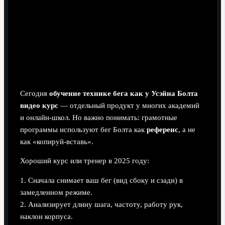
Обучение и разбор: как
использовать опыт Болта в 2025
году
Где учиться и что смотреть
Сегодня
обучение технике бега как у Усэйна Болта
видео курс
— отдельный продукт у многих академий
и онлайн‑школ. Но важно понимать: грамотные
программы используют бег Болта как
референс
, а не
как «копируй‑вставь».
Хороший курс или тренер в 2025 году:
1. Сначала снимает ваш бег (вид сбоку и сзади) в
замедленном режиме.
2. Анализирует длину шага, частоту, работу рук,
наклон корпуса.