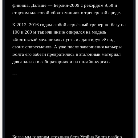
финиша. Дальше — Берлин‑2009 с рекордом 9,58 и
стартом массовой «болтомании» в тренерской среде.
К 2012–2016 годам любой серьёзный тренер по бегу на
100 и 200 м так или иначе опирался на модель
«болтовской механики», пусть и адаптируя её под
своих спортсменов. А уже после завершения карьеры
Болта его забеги превратились в эталонный материал
для анализа в лабораториях и на онлайн‑курсах.
---
Базовая структура техники: спринт
в трёх фазах
От колодок до поддержания максимальной
скорости
Когда мы говорим «техника бега Усэйна Болта разбор