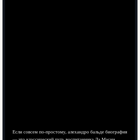
6 минут чтения
Контекст: кто такой Алехандро
Бальде и почему вокруг него
столько шума
Краткая биография и путь через Ла МасиЮ
Если совсем по‑простому, алехандро бальде биография
— это классический путь воспитанника Ла Масии,