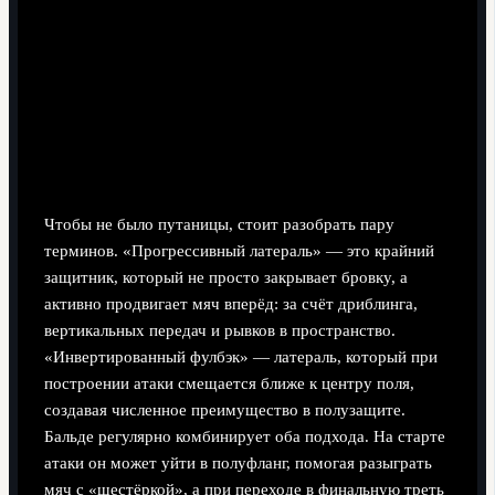
Тактика и «технический паспорт»
латераля
Определения: прогрессивный латераль и
инвертированный фулбэк
Чтобы не было путаницы, стоит разобрать пару
терминов. «Прогрессивный латераль» — это крайний
защитник, который не просто закрывает бровку, а
активно продвигает мяч вперёд: за счёт дриблинга,
вертикальных передач и рывков в пространство.
«Инвертированный фулбэк» — латераль, который при
построении атаки смещается ближе к центру поля,
создавая численное преимущество в полузащите.
Бальде регулярно комбинирует оба подхода. На старте
атаки он может уйти в полуфланг, помогая разыграть
мяч с «шестёркой», а при переходе в финальную треть