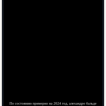
Экономика и имидж: почему его
ценят не только за игру
Трансферная стоимость и маркетинговый
эффект
По состоянию примерно на 2024 год, алехандро бальде