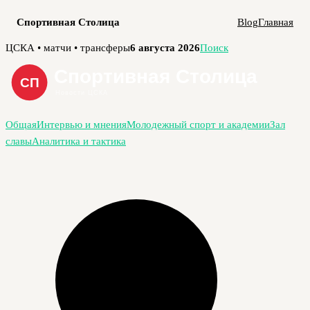
Спортивная Столица
Blog
Главная
Перейти
ЦСКА • матчи • трансферы
6 августа 2026
Поиск
к
содержимому
Общая
Интервью и мнения
Молодежный спорт и академии
Зал
славы
Аналитика и тактика