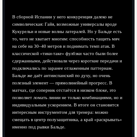
Испании
В сборной Испании у него конкуренция далеко не
символическая: Гайя, возможные универсалы вроде
Кукурельи и новые волны латералей. Но у Бальде есть
то, чего не хватает многим: способность тащить мяч
на себе на 30–40 метров и поднимать темп атак. В
классической «тики‑таке» фулбэки часто были более
сдержанными, действовали через короткие передачи и
подключались по заранее отлаженным паттернам.
Бальде же даёт антииспанский по духу, но очень
полезный элемент — прямолинейный прогресс. В
матчах, где соперник отстаётся в низком блоке, это
позволяет ломать линии не только комбинациями, но и
индивидуальным ускорением. В итоге он становится
интересным инструментом для тренера: можно
смещать в центр полузащитника, а край «раскрывать»
именно под рывки Бальде.